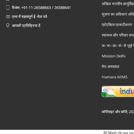
अखिल भारतीय आयुर्विज्ञ
फैक्स: +91-11-26588663 / 26588641
सूचना का अधिकार अध
एम्स में महत्वपूर्ण ई -मेल पते
प्रोएक्टिव प्रकटीकरण
आपकी प्रतिक्रिया दें
स्वास्थ्य और परिवार कल
अ॰ भा॰ आ॰ सं॰ से जुड़े
Mission Delhi
मेरा अस्पताल
Hamara AIIMS
कॉपीराइट और कॉपी; 2026
BCMath lib not ins