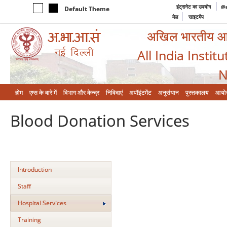
इंट्रानेट का उपयोग
@a
Default Theme
मेल
साइटमैप
अखिल भारतीय आयुर
All India Instit
N
होम
एम्‍स के बारे में
विभाग और केन्‍द्र
निविदाएं
अपॉइंटमेंट
अनुसंधान
पुस्तकालय
आयो
Blood Donation Services
Introduction
Staff
Hospital Services
Training