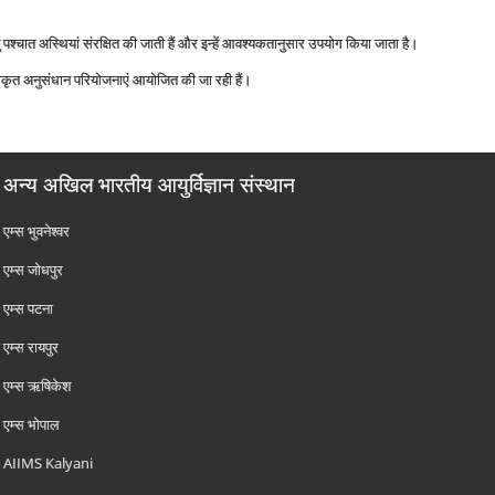
यु पश्‍चात अस्थियां संरक्षित की जाती हैं और इन्‍हें आवश्‍यकतानुसार उपयोग किया जाता है।
कृत अनुसंधान परियोजनाएं आयोजित की जा रही हैं।
अन्य अखिल भारतीय आयुर्विज्ञान संस्थान
एम्‍स भुवनेश्वर
एम्‍स जोधपुर
एम्‍स पटना
एम्‍स रायपुर
एम्‍स ऋषिकेश
एम्‍स भोपाल
AIIMS Kalyani