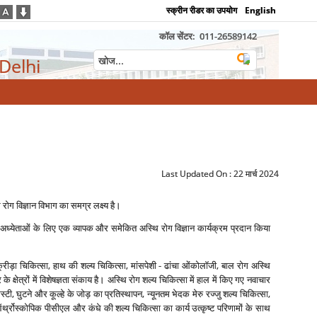
स्क्रीन रीडर का उपयोग
English
कॉल सेंटर:
011-26589142
 Delhi
Last Updated On :
22 मार्च 2024
ि रोग विज्ञान विभाग का समग्र लक्ष्‍य है।
ट और अध्‍येताओं के लिए एक व्‍यापक और समेकित अस्थि रोग विज्ञान कार्यक्रम प्रदान किया
 क्रीड़ा चिकित्‍सा, हाथ की शल्‍य चिकित्‍सा, मांसपेशी - ढांचा ओंकोलॉजी, बाल रोग अस्थि
क्षेत्रों में विशेषज्ञता संकाय है। अस्थि रोग शल्‍य चिकित्‍सा में हाल में किए गए नवाचार
्‍टी, घुटने और कूल्‍हे के जोड़ का प्रतिस्‍थापन, न्‍यूनतम भेदक मेरु रज्‍जु शल्‍य चिकित्‍सा,
, ऑर्थ्रोस्‍कोपिक पीसीएल और कंधे की शल्‍य चिकित्‍सा का कार्य उत्‍कृष्‍ट परिणामों के साथ