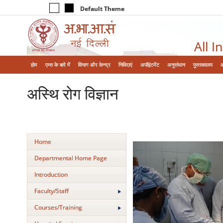
Default Theme
All I
होम
एम्‍स के बारे में
विभाग और केन्‍द्र
निविदाएं
अपॉइंटमेंट
अनुसंधान
पुस्तकालय
अस्थि रोग विज्ञान
Home
Departmental Home Page
Introduction
Faculty/Staff
Courses/Training