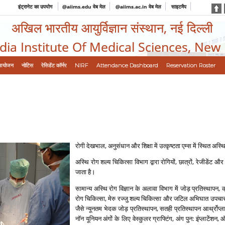
इंट्रानेट का उपयोग
@aiims.edu वेब मेल
@aiims.ac.in वेब मेल
साइटमैप
अखिल भारतीय आयुर्विज्ञान संस्थान, नई दिल्ली
ndia Institute Of Medical Sciences, New
आयोजन
नोटिस
रेसिडेंट कॉर्नर
NIRF
Attendance Dashboard
Reservation Roster
रोगी देखभाल, अनुसंधान और शिक्षा में उत्‍कृष्‍टता एम्‍स में स्थित अस्थ
अस्थि रोग शल्‍य चिकित्‍सा विभाग द्वारा रोगियों, छात्रों, रेजीडें
जाता है।
सामान्‍य अस्थि रोग विज्ञान के अलावा विभाग में जोड़ प्रतिस्‍थापन,
रोग चिकित्‍सा, मेरु रज्‍जु शल्‍य चिकित्‍सा और जटिल अभिघात उपचार के 
जैसे न्‍यूनतम भेदक जोड़ प्रतिस्‍थापन, सतही प्रतिस्‍थापन आर्थ्रोप्‍लास
नॉन यूनियन अंगों के लिए वेस्‍कुलर ग्राफ्टिंग, अंग पुन: इंप्‍लाटेंशन