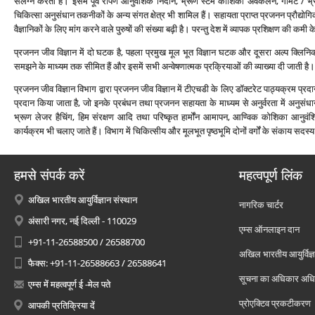
संलग्‍न करता है। इसमें पूर्व रोपण आनुवंशिक निदान, भ्रूण स्‍टेम कोशिका अवकलन, गैमिट /
चिकित्‍सा अनुसंधान तकनीकों के अन्‍य संगत क्षेत्र भी शामिल हैं। सहायता प्राप्‍त प्रजनन प्रौद
वैज्ञानिकों के लिए मांग करने वाले पुरुषों की संख्‍या बढ़ी है। परन्‍तु देश में व्‍यापक प्रशिक्षण की कमी
प्रजनन जीव विज्ञान में दो घटक है, पहला प्रमुख मूल भूत विज्ञान घटक और दूसरा अल्‍प क्लिन
समझने के माध्‍यम तक सीमित हैं और इसमें सभी अन्‍वेषणात्‍मक प्रक्रियाओं की व्‍याख्‍या दी जाती है।
प्रजनन जीव विज्ञान विभाग द्वारा प्रजनन जीव विज्ञान में टीएचडी के लिए डॉक्‍टरेट पाठ्यक्रम प्रदान 
प्रदान किया जाता है, जो इनके प्रबंधन तथा प्रजनन सहायता के माध्‍यम से अनुर्वरता में अनुसंधान 
भ्रूण लेजर हैचिंग, हिम संरक्षण आदि तथा परिष्‍कृत हार्मोंन आमापन, आण्विक कोशिका आनुवंशिक
कार्यक्रम भी चलाए जाते हैं। विभाग में चिकित्‍सीय और मूलभूत पृष्‍ठभूमि दोनों वर्गों के संकाय सदस्‍य 
हमसे संपर्क करें
महत्वपूर्ण लिंक
अखिल भारतीय आयुर्विज्ञान संस्थान
नागरिक चार्टर
अंसारी नगर, नई दिल्ली - 110029
एम्स ऑनलाइन दान
+91-11-26588500 / 26588700
अखिल भारतीय आयुर्विज्ञ
फैक्स: +91-11-26588663 / 26588641
सूचना का अधिकार अध
एम्स में महत्वपूर्ण ई -मेल पते
प्रोएक्टिव प्रकटीकरण
आपकी प्रतिक्रिया दें