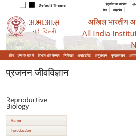
इंट्रानेट का उपयोग
@a
Default Theme
मेल
साइटमैप
अखिल भारतीय आयुर
All India Instit
N
होम
एम्‍स के बारे में
विभाग और केन्‍द्र
निविदाएं
अपॉइंटमेंट
अनुसंधान
पुस्तकालय
आयो
प्रजनन जीवविज्ञान
Reproductive
Biology
Home
Introduction