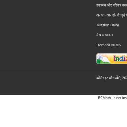
स्वास्थ्य और परिवार कल
अ॰ भा॰ आ॰ सं॰ से जुड़े
Mission Delhi
मेरा अस्पताल
Hamara AIIMS
कॉपीराइट और कॉपी; 2026
BCMath lib not ins