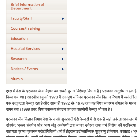
Brief Information of
Department
Faculty/Staff
Courses/Training
Education
Hospital Services
Research
Notices / Events
Alumini
एम्‍स में देश के प्रजनन जीव विज्ञान का सबसे पुराना विशेषज्ञ विभाग है। प्रजनन अनुसंधान इक
किया गया था। आरबीआरयू को 1970 में एक पूर्ण सज्जित प्रजनन जीव विज्ञान विभाग में रूपांतरित
एक उत्‍कृष्‍टता केन्‍द्र रहा है और साथ ही 1972 � 1978 तक यह विश्‍व स्‍वास्‍थ्‍य संगठन के मानव प
समय तक (1999 तक) विश्‍व स्‍वास्‍थ्‍य संगठन का एक सहयोगी केन्‍द्र भी रहा है।
प्रजनन जीव विज्ञान विभाग देश के सबसे शुरूआती ऐसे केन्‍द्रों में से एक है जहां उर्वरता आकल
संवर्धन, भ्रूण संवर्धन और अन्‍य जंतु अन्‍वेषणों द्वारा मानव उर्वरता तथा गर्भ निरोध की प्रक्
सहायता प्राप्‍त प्रजनन प्रौद्योगिकियों (जो हैं इंट्रासाइटोप्‍लाज्मिक शुक्राणु इंजेक्‍शन, उसाइट / 