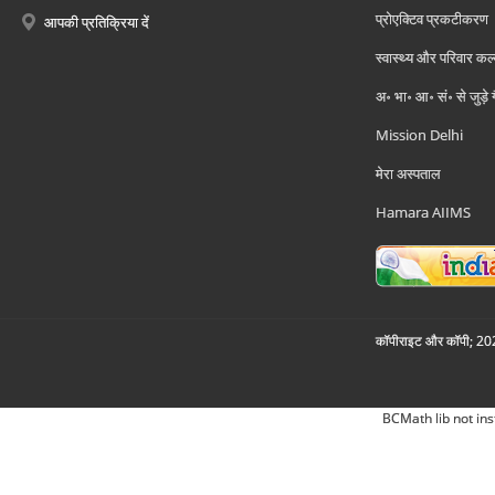
प्रोएक्टिव प्रकटीकरण
आपकी प्रतिक्रिया दें
स्वास्थ्य और परिवार कल
अ॰ भा॰ आ॰ सं॰ से जुड़े
Mission Delhi
मेरा अस्पताल
Hamara AIIMS
कॉपीराइट और कॉपी; 2026
BCMath lib not ins