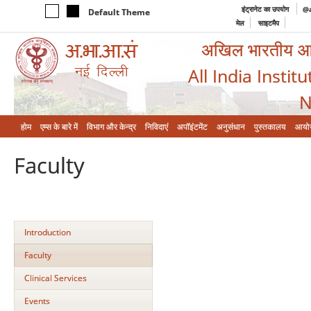
इंट्रानेट का उपयोग
@a
Default Theme
मेल
साइटमैप
अखिल भारतीय आयुर
All India Instit
N
होम
एम्‍स के बारे में
विभाग और केन्‍द्र
निविदाएं
अपॉइंटमेंट
अनुसंधान
पुस्तकालय
आयो
Faculty
Introduction
Faculty
Clinical Services
Events