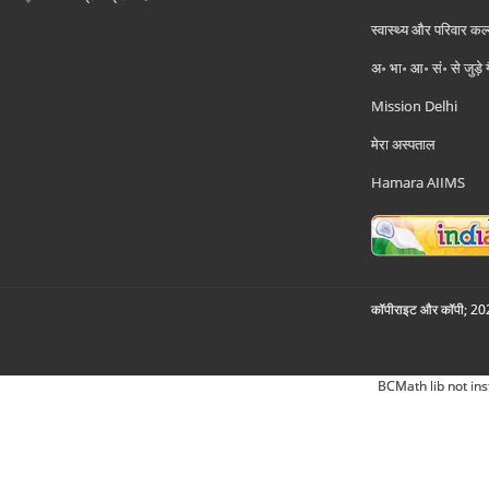
स्वास्थ्य और परिवार कल
अ॰ भा॰ आ॰ सं॰ से जुड़े
Mission Delhi
मेरा अस्पताल
Hamara AIIMS
कॉपीराइट और कॉपी; 2026
BCMath lib not ins