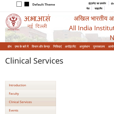
इंट्रानेट का उपयोग
@a
Default Theme
मेल
साइटमैप
अखिल भारतीय आयुर
All India Instit
N
होम
एम्‍स के बारे में
विभाग और केन्‍द्र
निविदाएं
अपॉइंटमेंट
अनुसंधान
पुस्तकालय
आयो
Clinical Services
Introduction
Faculty
Clinical Services
Events