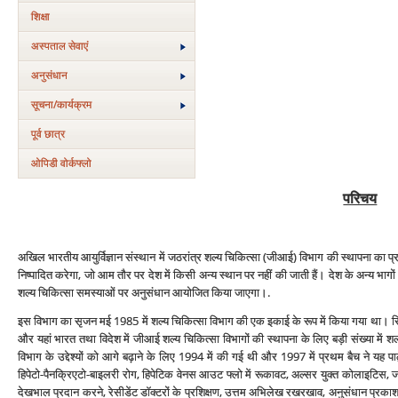
शिक्षा
अस्‍पताल सेवाएं
अनुसंधान
सूचना/कार्यक्रम
पूर्व छात्र
ओपिडी वोर्कफ्लो
परिचय
अखिल भारतीय आयुर्विज्ञान संस्‍थान में जठरांत्र शल्‍य चिकित्‍सा (जीआई) विभाग की स्‍थापना का 
निष्‍पादित करेगा, जो आम तौर पर देश में किसी अन्‍य स्‍थान पर नहीं की जाती हैं। देश के अन्‍य भा
शल्‍य चिकित्‍सा समस्‍याओं पर अनुसंधान आयोजित किया जाएगा।.
इस विभाग का सृजन मई 1985 में शल्‍य चिकित्‍सा विभाग की एक इकाई के रूप में किया गया था। सितम्
और यहां भारत तथा विदेश में जीआई शल्‍य चिकित्‍सा विभागों की स्‍थापना के लिए बड़ी संख्‍या में
विभाग के उद्देश्‍यों को आगे बढ़ाने के लिए 1994 में की गई थी और 1997 में प्रथम बैच ने यह पाठ्य
हिपेटो-पैनक्रिएटो-बाइलरी रोग, हिपेटिक वेनस आउट फ्लो में रूकावट, अल्‍सर युक्‍त कोलाइटिस, जठ
देखभाल प्रदान करने, रेसीडेंट डॉक्‍टरों के प्रशिक्षण, उत्तम अभिलेख रखरखाव, अनुसंधान प्रकाश