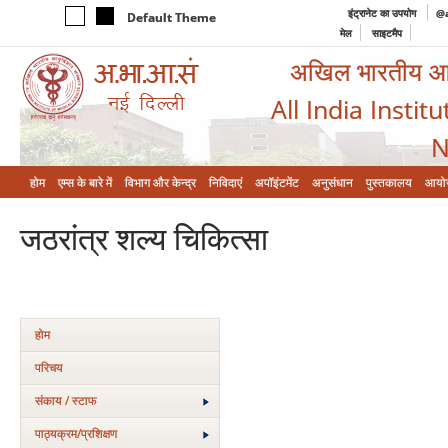
इंट्रानेट का उपयोग
@a
Default Theme
मेल
साइटमैप
अखिल भारतीय आयुर
All India Instit
N
होम
एम्‍स के बारे में
विभाग और केन्‍द्र
निविदाएं
अपॉइंटमेंट
अनुसंधान
पुस्तकालय
आयो
जठरांत्र शल्‍य चिकित्‍सा
होम
परिचय
संकाय / स्टाफ
पाठ्यक्रम/प्रशिक्षण