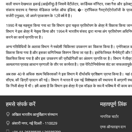
वाली सघन देखभाल इकाई (आईसीयू) है जिसमें वेंटीलेटर, कार्डियक मॉनिटर, रक्‍त गैस और इलेक्‍ट्रोल
संकाय सदस्‍य द नेशनल मेडिकल जर्नल ऑफ इंडिया, �~ ट्रॉपिकल गैस्‍ट्रोएंटेरोलॉजी के प्रकाश
सर्जरी एनुअल, जो अपने प्रकाशन के 12वें वर्ष में है।
1990 में यह महसूस किया गया था कि विभाग द्वारा य‍कृत प्रतिरोपण के क्षेत्र में विकास किया जा
विभाग ने इस क्षेत्र में नेतृत्‍व किया और 1994 में भारतीय संसद द्वारा मानव अंग प्रतिरोपण अध
करने का कार्य प्रगति पर है।
अन्‍य गतिविधियों के अलावा विभाग ने स्‍वदेशी चिकित्‍सा उपकरण का विकास किया है। एनोरेक्‍टल का
विकास किया गया है और इसका वाणिज्यिक विपणन किया जा रहा है। इसोफेजियल मैनोमेट्री और निरं
विकसित किया गया है और इस उपकरण की प्रौद्योगिकी का अंतरण प्रगति पर है। विभाग ने तीव्
अल्‍पलागत प्रवाह आधान प्रणाली के तौर पर कार्यरत है। एक पेरिटोनियोवेनस शंट का सफलतापूर्
अब तक 40 से अधिक शल्‍य चिकित्‍सकों ने इस विभाग में दीर्घावधि प्रशिक्षण प्राप्‍त किया है। यहां 
सीएच. की डिग्री प्रदान की गई। विभाग ने भारत में एक नई विशेषज्ञता की स्‍थापना में अग्रणी 
कि निजी क्षेत्र में भी। हमें आशा है कि विभाग इस क्षेत्र में एक मॉडल के रूप में भविष्‍य में भी काम 
हमसे संपर्क करें
महत्वपूर्ण लिंक
अखिल भारतीय आयुर्विज्ञान संस्थान
नागरिक चार्टर
अंसारी नगर, नई दिल्ली - 110029
एम्स ऑनलाइन दान