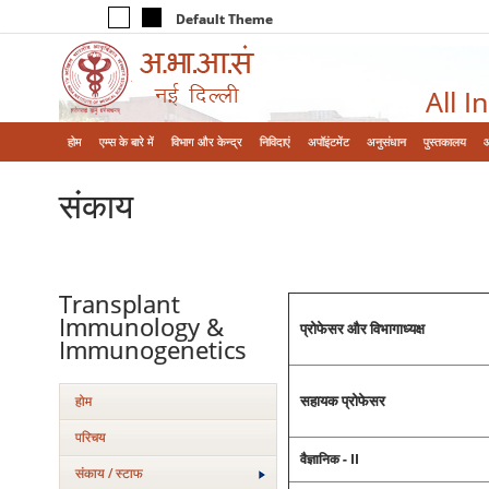
Default Theme
All I
होम
एम्‍स के बारे में
विभाग और केन्‍द्र
निविदाएं
अपॉइंटमेंट
अनुसंधान
पुस्तकालय
संकाय
Transplant
Immunology &
प्रोफेसर और विभागाध्‍यक्ष
Immunogenetics
सहायक प्रोफेसर
होम
परिचय
वैज्ञानिक - II
संकाय / स्टाफ