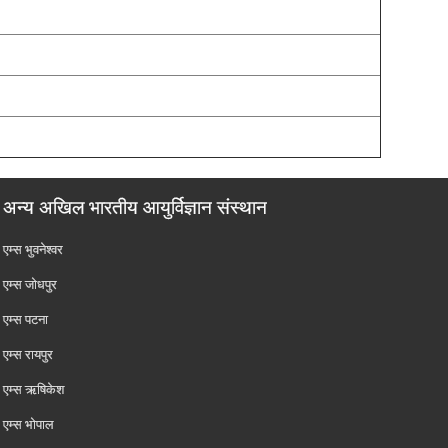
अन्य अखिल भारतीय आयुर्विज्ञान संस्थान
एम्‍स भुवनेश्वर
एम्‍स जोधपुर
एम्‍स पटना
एम्‍स रायपुर
एम्‍स ऋषिकेश
एम्‍स भोपाल