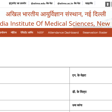
इंट्रानेट का उपयोग
@aiims.edu वेब मेल
@aiims.ac.in वेब मेल
साइटमैप
अखिल भारतीय आयुर्विज्ञान संस्थान, नई दिल्ली
ndia Institute Of Medical Sciences, New
आयोजन
नोटिस
रेसिडेंट कॉर्नर
NIRF
Attendance Dashboard
Reservation Roster
एन. के मेहरा
डी. के मित्रा
उमा कांगा