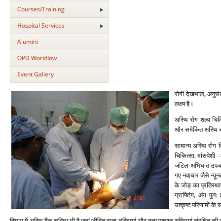
Courses/Training
Hospital Services
Alumini
OPD Workflow
Event Gallery
रोगी देखभाल, अनुसंधा
लक्ष्‍य है।
अस्थि रोग शल्‍य चिकि
और समेकित अस्थि रोग
सामान्‍य अस्थि रोग व
चिकित्‍सा, मांसपेशी 
जटिल अभिघात उपचार के
गए नवाचार जैसे न्‍यून
के जोड़ का प्रतिस्‍था
ग्राफ्टिंग, अंग पुन:
उत्‍कृष्‍ट परिणामों क
विभाग में अस्थि बैंक सुविधा भी है जहां जीवित दाता अस्थियां और मृत्‍यु पश्‍चात अस्थियां संरक्षित 