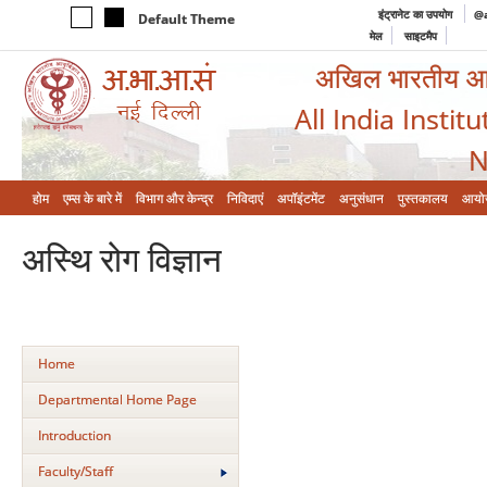
इंट्रानेट का उपयोग
@a
Default Theme
मेल
साइटमैप
अखिल भारतीय आयुर
All India Instit
N
होम
एम्‍स के बारे में
विभाग और केन्‍द्र
निविदाएं
अपॉइंटमेंट
अनुसंधान
पुस्तकालय
आयो
अस्थि रोग विज्ञान
Home
Departmental Home Page
Introduction
Faculty/Staff