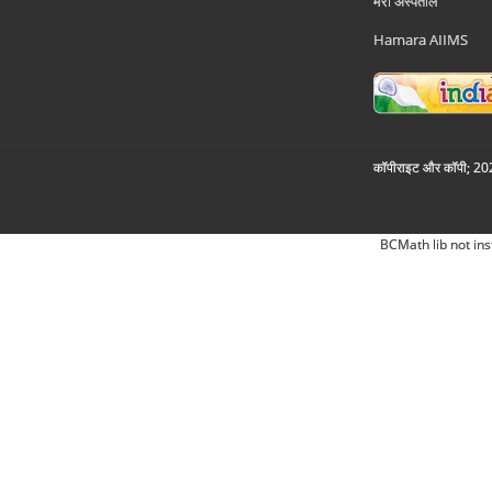
मेरा अस्पताल
Hamara AIIMS
कॉपीराइट और कॉपी; 2026
BCMath lib not ins