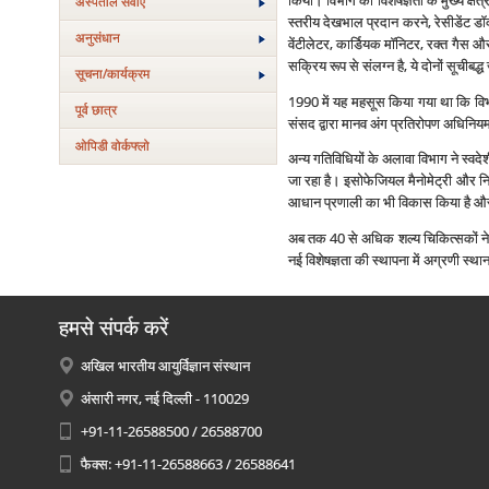
किया। विभाग की विशेषज्ञता के मुख्‍य क्षे
अस्‍पताल सेवाएं
स्‍तरीय देखभाल प्रदान करने, रेसीडेंट ड
अनुसंधान
वेंटीलेटर, कार्डियक मॉनिटर, रक्‍त गैस औ
सक्रिय रूप से संलग्‍न है, ये दोनों सूचीब
सूचना/कार्यक्रम
1990 में यह महसूस किया गया था कि विभाग 
पूर्व छात्र
संसद द्वारा मानव अंग प्रतिरोपण अधिनियम
ओपिडी वोर्कफ्लो
अन्‍य गतिविधियों के अलावा विभाग ने स्‍
जा रहा है। इसोफेजियल मैनोमेट्री और नि
आधान प्रणाली का भी विकास किया है और व
अब तक 40 से अधिक शल्‍य चिकित्‍सकों ने इस
नई विशेषज्ञता की स्‍थापना में अग्रणी स्‍
हमसे संपर्क करें
अखिल भारतीय आयुर्विज्ञान संस्थान
अंसारी नगर, नई दिल्ली - 110029
+91-11-26588500 / 26588700
फैक्स: +91-11-26588663 / 26588641