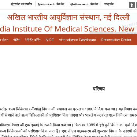
इंट्रानेट का उपयोग
@aiims.edu वेब मेल
@aiims.ac.in वेब मेल
साइटमैप
अखिल भारतीय आयुर्विज्ञान संस्थान, नई दिल्ली
ndia Institute Of Medical Sciences, New
आयोजन
नोटिस
रेसिडेंट कॉर्नर
NIRF
Attendance Dashboard
Reservation Roster
परिचय
जठरांत्र शल्‍य चिकित्‍सा (जीआई) विभाग की स्‍थापना का प्रस्‍ताव 1980 में दिया गया था। यह विभाग क
य भागों से आने वाले शल्‍य चिकित्‍सकों को प्रशिक्षण दिया जाएगा और भारतीय जठरांत्र शल्‍य चिकित्‍सा
ित्‍सा विभाग की एक इकाई के रूप में किया गया था। सितम्‍बर 1989 में इसे पूर्ण विभाग का दर्जा दिय
 में शल्‍य चिकित्‍सकों को प्रशिक्षण दिया जाता है। एम. सीएच पाठ्यक्रम की शुरूआत विभाग के उद्देश्‍यो