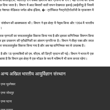
युक्‍त कोलाइटिस, जठरांत्र रोग संबंधी हिमोरेज और ग्रसनी के रोग। यहां रोगियों की उच्‍च
 बल दिया जाता है। विभाग में आठ बिस्‍तरों वाली सघन देखभाल इकाई (आईसीयू) है जिसमें
स्‍य द नेशनल मेडिकल जर्नल ऑफ इंडिया, �~ ट्रॉपिकल गैस्‍ट्रोएंटेरोलॉजी के प्रकाशन में
ें संशोधन की आवश्‍यकता थी। विभाग ने इस क्षेत्र में नेतृत्‍व किया और 1994 में भारतीय
ै।
ैनोमेट्रिक प्रणाली का सफलतापूर्वक विकास किया गया है और इसका वाणिज्यिक विपणन किया
और इस उपकरण की प्रौद्योगिकी का अंतरण प्रगति पर है। विभाग ने तीव्र रक्‍त और तरल
 का सफलतापूर्वक विकास किया गया है और अब यह वाणिज्यिक रूप से उपलब्‍ध है।
 गई है और 18 प्रत्‍याशियों को एम. सीएच. की डिग्री प्रदान की गई। विभाग ने भारत में एक
आशा है कि विभाग इस क्षेत्र में एक मॉडल के रूप में भविष्‍य में भी काम करता रहेगा।
अन्य अखिल भारतीय आयुर्विज्ञान संस्थान
एम्‍स भुवनेश्वर
एम्‍स जोधपुर
एम्‍स पटना
एम्‍स रायपुर