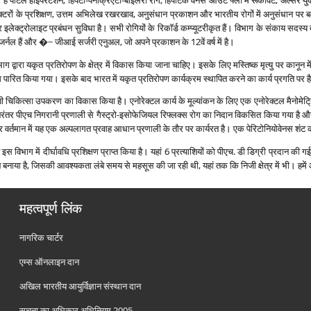
त्र हैं पोर्टल हाइपरटेंशन, हिपेटो-पैनक्रिएटो-बाइलरी रोग, हिपेटिक वेनस आउट फ्लो में रूकावट, अल्‍सर 
ॉक्‍टरों के प्रशिक्षण, उत्तम अभिलेख रखरखाव, अनुसंधान प्रकाशन और भारतीय रोगों में अनुसंधान पर
र इलेक्‍ट्रोलाइट प्रबंधन सुविधा है। सभी रोगियों के रिकॉर्ड कम्‍प्‍यूटरीकृत हैं। विभाग के संकाय सद
द्ध जर्नल हैं और �~ जीआई सर्जरी एनुअल, जो अपने प्रकाशन के 12वें वर्ष में है।
द्वारा य‍कृत प्रतिरोपण के क्षेत्र में विकास किया जाना चाहिए। इसके लिए मस्तिष्‍क मृत्‍यु पर कानून म
 पारित किया गया। इसके बाद भारत में यकृत प्रतिरोपण कार्यक्रम स्‍थापित करने का कार्य प्रगति पर ह
वदेशी चिकित्‍सा उपकरण का विकास किया है। एनोरेक्‍टल कार्य के मूल्‍यांकन के‍ लिए एक एनोरेक्‍टल म
रंतर पीएच निगरानी प्रणाली से गैस्‍ट्रो-इसोफेजियल रिफ्लक्‍स रोग का निदान विकसित किया गया है 
र्तमान में यह एक अल्‍पलागत प्रवाह आधान प्रणाली के तौर पर कार्यरत है। एक पेरिटोनियोवेनस शंट
 विभाग में दीर्घावधि प्रशिक्षण प्राप्‍त किया है। यहां 6 प्रत्‍याशियों को पीएच. डी डिग्री प्रदान की
थान बनाया है, जिसकी आवश्‍यकता लंबे समय से महसूस की जा रही थी, यहां तक कि निजी क्षेत्र में भी। हमें 
महत्वपूर्ण लिंक
नागरिक चार्टर
एम्स ऑनलाइन दान
अखिल भारतीय आयुर्विज्ञान संस्थान दान
सूचना का अधिकार अधिनियम 2005