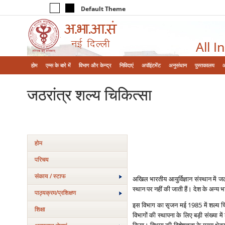
Default Theme
All I
होम
एम्‍स के बारे में
विभाग और केन्‍द्र
निविदाएं
अपॉइंटमेंट
अनुसंधान
पुस्तकालय
जठरांत्र शल्‍य चिकित्‍सा
होम
परिचय
संकाय / स्टाफ
अखिल भारतीय आयुर्विज्ञान संस्‍थान में 
स्‍थान पर नहीं की जाती हैं। देश के अन्‍
पाठ्यक्रम/प्रशिक्षण
इस विभाग का सृजन मई 1985 में शल्‍य चिक
शिक्षा
विभागों की स्‍थापना के लिए बड़ी संख्‍या