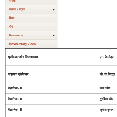
परिचय
संकाय / स्टाफ
शिक्षा
रोगी
Research
Introductary Video
प्रोफेसर और विभागाध्‍यक्ष
एन. के मेहरा
सहायक प्रोफेसर
डी. के मित्रा
वैज्ञानिक - II
उमा कांगा
वैज्ञानिक - II
गुरविंदर कौर
वैज्ञानिक - II
सुनील कुमार