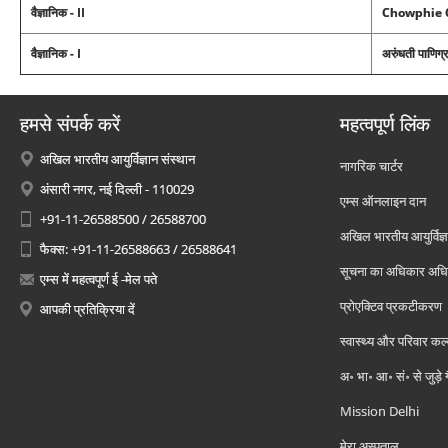
वैज्ञानिक - II
Chowphie 
वैज्ञानिक - I
अरुंधती पाणिग्
हमसे संपर्क करें
महत्वपूर्ण लिंक
अखिल भारतीय आयुर्विज्ञान संस्थान
नागरिक चार्टर
अंसारी नगर, नई दिल्ली - 110029
एम्स ऑनलाइन दान
+91-11-26588500 / 26588700
अखिल भारतीय आयुर्विज्ञ
फैक्स: +91-11-26588663 / 26588641
सूचना का अधिकार अध
एम्स में महत्वपूर्ण ई -मेल पते
प्रोएक्टिव प्रकटीकरण
आपकी प्रतिक्रिया दें
स्वास्थ्य और परिवार कल
अ॰ भा॰ आ॰ सं॰ से जुड़े
Mission Delhi
मेरा अस्पताल