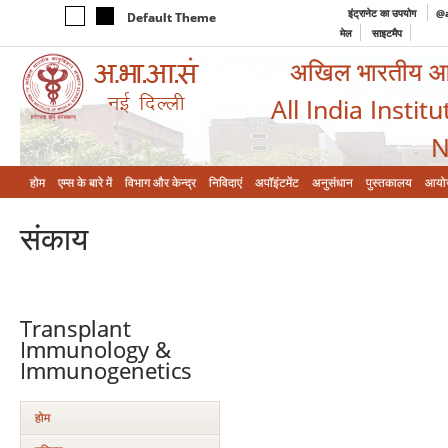
इंट्रानेट का उपयोग
@a
Default Theme
मेल
साइटमैप
अखिल भारतीय आयुर
All India Instit
N
होम
एम्‍स के बारे में
विभाग और केन्‍द्र
निविदाएं
अपॉइंटमेंट
अनुसंधान
पुस्तकालय
आयो
संकाय
Transplant
Immunology &
Immunogenetics
होम