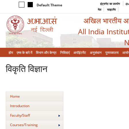
इंट्रानेट का उपयोग
@a
Default Theme
मेल
साइटमैप
अखिल भारतीय आयुर
All India Instit
N
होम
एम्‍स के बारे में
विभाग और केन्‍द्र
निविदाएं
अपॉइंटमेंट
अनुसंधान
पुस्तकालय
आयो
विकृति विज्ञान
Home
Introduction
Faculty/Staff
Courses/Training