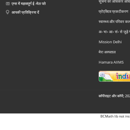
सूचना का अधिकार अध
एम्स में महत्वपूर्ण ई -मेल पते
प्रोएक्टिव प्रकटीकरण
आपकी प्रतिक्रिया दें
स्वास्थ्य और परिवार कल
अ॰ भा॰ आ॰ सं॰ से जुड़े
Mission Delhi
मेरा अस्पताल
Hamara AIIMS
कॉपीराइट और कॉपी; 2026
BCMath lib not ins