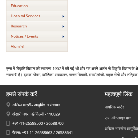
Education
Hospital Services
Research
Notices / Events
Alumini
एम्‍स में विकृति विज्ञान की स्‍थापना 1957 में की गई थी और यह अपने आरंभ से विकृति विज्ञान के क
नवाचारी है। इसका पोषण, कोशिका अवकलन, जनसांख्यिकी, वायरोलॉजी, यकृत रोगों और तंत्रिका विज
हमसे संपर्क करें
महत्वपूर्ण लिंक
अखिल भारतीय आयुर्विज्ञान संस्थान
नागरिक चार्टर
अंसारी नगर, नई दिल्ली - 110029
एम्स ऑनलाइन दान
+91-11-26588500 / 26588700
अखिल भारतीय आयुर्विज्ञ
फैक्स: +91-11-26588663 / 26588641