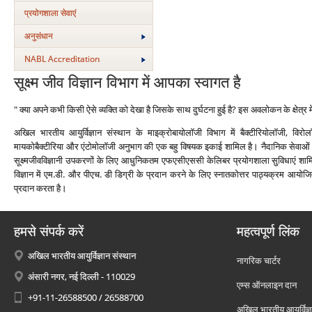
प्रयोगशाला सेवाएं
अनुसंधान
NABL Accreditation
सूक्ष्म जीव विज्ञान विभाग में आपका स्वागत है
" क्‍या अपने कभी किसी ऐसे व्‍यक्ति को देखा है जिसके साथ दुर्घटना हुई है? इस अवलोकन के क्षेत
अखिल भारतीय आयुर्विज्ञान संस्‍थान के माइक्रोबायोलॉजी विभाग में बैक्‍टीरियोलॉजी, विरोलॉ
मायकोबैक्‍टीरिया और एंटोमोलॉजी अनुभाग की एक बहु विषयक इकाई शामिल है। नैदानिक सेवाओं 
सूक्ष्मजीवविज्ञानी उपकरणों के लिए आधुनिकतम एफएसीएससी केलिबर प्रयोगशाला सुविधाएं शामिल ह
विज्ञान में एम.डी. और पीएच. डी डिग्री के प्रदान करने के लिए स्नातकोत्तर पाठ्यक्रम आयोज
प्रदान करता है।
हमसे संपर्क करें
महत्वपूर्ण लिंक
अखिल भारतीय आयुर्विज्ञान संस्थान
नागरिक चार्टर
अंसारी नगर, नई दिल्ली - 110029
एम्स ऑनलाइन दान
+91-11-26588500 / 26588700
अखिल भारतीय आयुर्विज्ञ