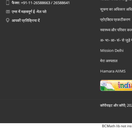
फैक्स: +91-11-26588663 / 26588641
सूचना का अधिकार अध
एम्स में महत्वपूर्ण ई -मेल पते
प्रोएक्टिव प्रकटीकरण
आपकी प्रतिक्रिया दें
स्वास्थ्य और परिवार कल
अ॰ भा॰ आ॰ सं॰ से जुड़े
Mission Delhi
मेरा अस्पताल
Hamara AIIMS
कॉपीराइट और कॉपी; 2026
BCMath lib not ins