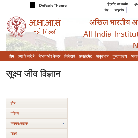
इंट्रानेट का उपयोग
@a
Default Theme
मेल
साइटमैप
अखिल भारतीय आयुर
All India Instit
N
होम
एम्‍स के बारे में
विभाग और केन्‍द्र
निविदाएं
अपॉइंटमेंट
अनुसंधान
पुस्तकालय
आयो
सूक्ष्‍म जीव विज्ञान
होम
परिचय
संकाय/स्‍टाफ
शिक्षा