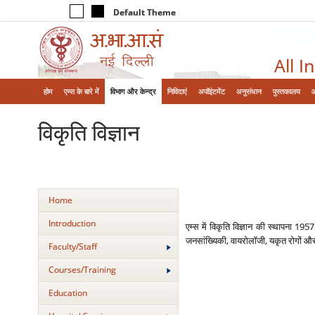
Default Theme
All I
होम
एम्‍स के बारे में
विभाग और केन्‍द्र
निविदाएं
अपॉइंटमेंट
अनुसंधान
पुस्तकालय
विकृति विज्ञान
Home
Introduction
एम्‍स में विकृति विज्ञान की स्‍थापना 
जनसांख्यिकी, वायरोलॉजी, यकृत रोगों और त
Faculty/Staff
Courses/Training
Education