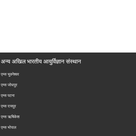
अन्य अखिल भारतीय आयुर्विज्ञान संस्थान
एम्‍स भुवनेश्वर
एम्‍स जोधपुर
एम्‍स पटना
एम्‍स रायपुर
एम्‍स ऋषिकेश
एम्‍स भोपाल