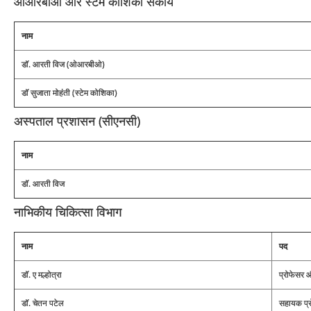
ओआरबीओ और स्टेम कोशिका संकाय
नाम
डॉ. आरती विज (ओआरबीओ)
डॉ सुजाता मोहंती (स्टेम कोशिका)
अस्पताल प्रशासन (सीएनसी)
नाम
डॉ. आरती विज
नाभिकीय चिकित्सा विभाग
नाम
पद
डॉ. ए मल्होत्रा
प्रोफेसर और
डॉ. चेतन पटेल
सहायक प्