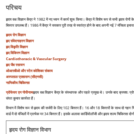
परिचय
हृदय वक्ष विज्ञान केंद्र ने 1982 में नए भवन में कार्य शुरू किया। केंद्र में विशेष रूप से सभी हृ
बिस्‍तर उपलब्‍ध हैं। 1986 में केंद्र ने सरकार पूरी तरह से स्वतंत्र होने के बाद अपनी नई 7 मंजिला इमारत
हृदय रोग विज्ञान
हृद संवेदनाहरण विज्ञान
हृद विकृति विज्ञान
हृद विकिरण विज्ञान
Cardiothoracic & Vascular Surgery
हृद जैव रसायन
ओआरबीओ और स्‍टेम कोशिका संकाय
अस्‍पताल प्रशासन (सीएनसी)
नाभिकीय चिकित्‍सा
प्रोफेसर एन गोपीनाथ
हृदय वक्ष विज्ञान केंद्र के संस्थापक और पहले प्रमुख थे। उनके बाद क्रमश: प्र
संपत कुमार कार्यरत हैं।
विभाग में विशेष रूप से हृदय की सर्जरी के लिए 102 बिस्‍तर हैं। 16 और 18 बिस्तरों के साथ दो गहन चि
वार्ड में दो मंजिलों में प्रत्येक पर 34 बिस्‍तर हैं। इसके अलावा कार्डियोलॉजी और हृदय शल्य चिकित्सा दो
हृदय रोग विज्ञान विभाग