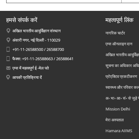
हमसे संपर्क करें
महत्वपूर्ण लिंक
अखिल भारतीय आयुर्विज्ञान संस्थान
नागरिक चार्टर
अंसारी नगर, नई दिल्ली - 110029
एम्स ऑनलाइन दान
+91-11-26588500 / 26588700
अखिल भारतीय आयुर्विज्ञ
फैक्स: +91-11-26588663 / 26588641
सूचना का अधिकार अध
एम्स में महत्वपूर्ण ई -मेल पते
प्रोएक्टिव प्रकटीकरण
आपकी प्रतिक्रिया दें
स्वास्थ्य और परिवार कल
अ॰ भा॰ आ॰ सं॰ से जुड़े
Mission Delhi
मेरा अस्पताल
Hamara AIIMS