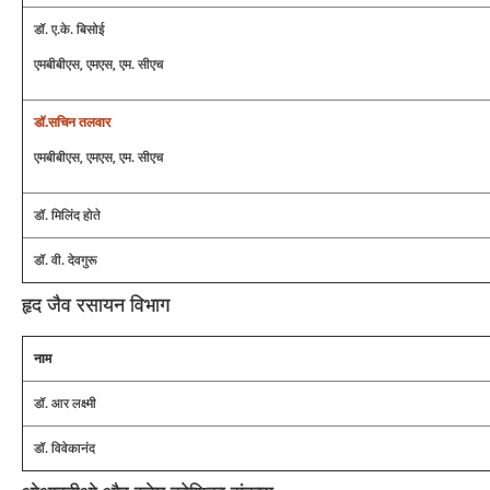
डॉ. ए.के. बिसोई
एमबीबीएस, एमएस, एम. सीएच
डॉ.सचिन तलवार
एमबीबीएस, एमएस, एम. सीएच
डॉ. मिलिंद होते
डॉ. वी. देवगुरू
हृद जैव रसायन विभाग
नाम
डॉ. आर लक्ष्मी
डॉ. विवेकानंद