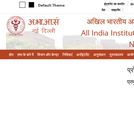
इंट्रानेट का उपयोग
@a
Default Theme
मेल
साइटमैप
अखिल भारतीय आयुर
All India Instit
N
होम
एम्‍स के बारे में
विभाग और केन्‍द्र
निविदाएं
अपॉइंटमेंट
अनुसंधान
पुस्तकालय
आयो
प्
प्रम