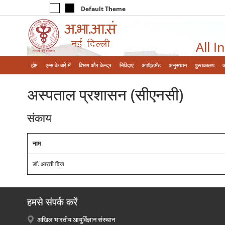
Default Theme
All I
होम
एम्‍स के बारे में
विभाग और केन्‍द्र
निविदाएं
अपॉइंटमेंट
अनुसंधान
पुस्तकालय
अस्‍पताल प्रशासन (सीएनसी)
संकाय
नाम
डॉ. आरती विज
हमसे संपर्क करें
अखिल भारतीय आयुर्विज्ञान संस्थान