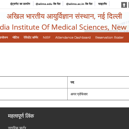
इंट्रानेट का उपयोग
@aiims.edu वेब मेल
@aiims.ac.in वेब मेल
साइटमैप
अखिल भारतीय आयुर्विज्ञान संस्थान, नई दिल्ली
ndia Institute Of Medical Sciences, New
आयोजन
नोटिस
रेसिडेंट कॉर्नर
NIRF
Attendance Dashboard
Reservation Roster
पद
अपर प्रोफेसर
महत्वपूर्ण लिंक
नागरिक चार्टर