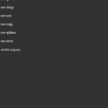
एम्‍स जोधपुर
एम्‍स पटना
एम्‍स रायपुर
एम्‍स ऋषिकेश
एम्‍स भोपाल
AIIMS Kalyani