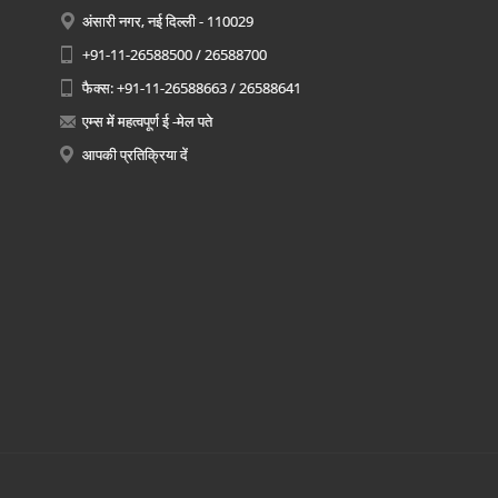
अंसारी नगर, नई दिल्ली - 110029
+91-11-26588500 / 26588700
फैक्स: +91-11-26588663 / 26588641
एम्स में महत्वपूर्ण ई -मेल पते
आपकी प्रतिक्रिया दें