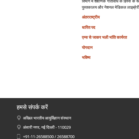
विभाग में शैक्षणिक गतिविधि के हिस्से के 
पुस्तकालय और नेशनल मेडिकल लाइब्रेरी मे
अंतरराष्‍ट्रीय
धारित पद
एम्‍स से जाकर भली भांति कार्यरत
योगदान
भविष्‍य
हमसे संपर्क करें
अखिल भारतीय आयुर्विज्ञान संस्थान
अंसारी नगर, नई दिल्ली - 110029
+91-11-26588500 / 26588700