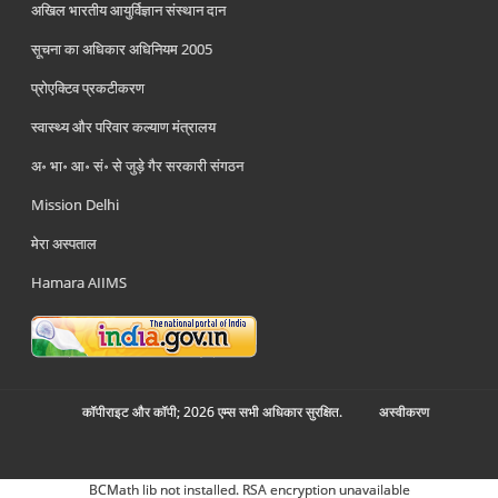
अखिल भारतीय आयुर्विज्ञान संस्थान दान
सूचना का अधिकार अधिनियम 2005
प्रोएक्टिव प्रकटीकरण
स्वास्थ्य और परिवार कल्याण मंत्रालय
अ॰ भा॰ आ॰ सं॰ से जुड़े गैर सरकारी संगठन
Mission Delhi
मेरा अस्पताल
Hamara AIIMS
कॉपीराइट और कॉपी; 2026 एम्स सभी अधिकार सुरक्षित.
अस्‍वीकरण
BCMath lib not installed. RSA encryption unavailable