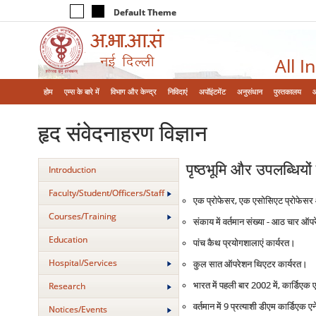
Default Theme
All I
होम
एम्‍स के बारे में
विभाग और केन्‍द्र
निविदाएं
अपॉइंटमेंट
अनुसंधान
पुस्तकालय
हृद संवेदनाहरण विज्ञान
पृष्‍ठभूमि और उपलब्धियो
Introduction
Faculty/Student/Officers/Staff
एक प्रोफेसर, एक एसोसिएट प्रोफेसर 
Courses/Training
संकाय में वर्तमान संख्‍या - आठ चार ऑप
Education
पांच कैथ प्रयोगशालाएं कार्यरत।
Hospital/Services
कुल सात ऑपरेशन थिएटर कार्यरत।
भारत में पहली बार 2002 में, कार्डिएक 
Research
वर्तमान में 9 प्रत्‍याशी डीएम कार्डिएक 
Notices/Events