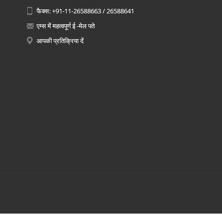
फैक्स: +91-11-26588663 / 26588641
एम्स में महत्वपूर्ण ई -मेल पते
आपकी प्रतिक्रिया दें