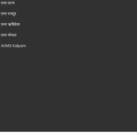
एम्‍स पटना
एम्‍स रायपुर
एम्‍स ऋषिकेश
एम्‍स भोपाल
AIIMS Kalyani