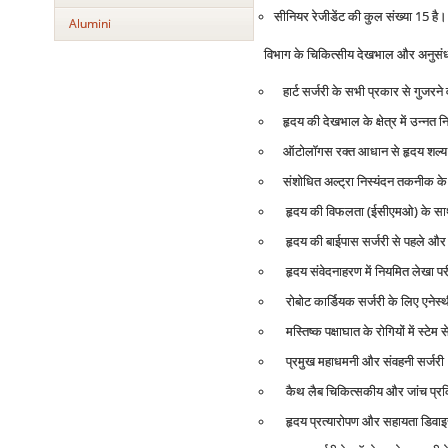
सीनियर रेजीडेंट की कुल संख्या 15 है।
Alumini
विभाग के चिकित्सीय देखभाल और अनुसंधान
हार्ट सर्जरी के सभी प्रकार से गुजरन
हृदय की देखभाल के क्षेत्र में उन्नत न
ऑटोलॉगस रक्त आधान से हृदय शल्य चि
संशोधित अल्ट्रा निस्‍यंदन तकनीक के 
हृदय की विफलता (ईसीएमओ) के साथ बच
हृदय की बाईपास सर्जरी से पहले और 
हृदय संवेदनाहरण में नियमित लेखा परीक
रोबोट कार्डियक सर्जरी के लिए एनेस्
मस्तिष्क पक्षाघात के रोगियों में स्टेम 
प्रमुख महाधमनी और संवहनी सर्जरी
कैथ लैब चिकित्सकीय और जांच प्रक
हृदय प्रत्यारोपण और सहायता डिवा