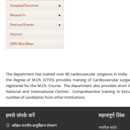
Hospital/Services
Research
Notices/Events
Alumini
OPD Workflow
The department has trained over 80 cardiovascular surgeons in India. 
the degree of M.Ch. (CTVS) provides training of Cardiovascular sur
registered for the M.Ch. Course. The department also provides short ter
National and International Centres. Comprehensive training in Extra
number of candidates from other Institutions.
हमसे संपर्क करें
महत्वपूर्ण लिंक
अखिल भारतीय आयुर्विज्ञान संस्थान
नागरिक चार्टर