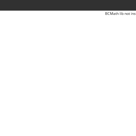
BCMath lib not ins