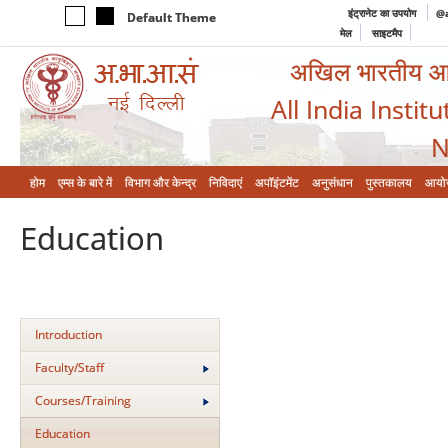
इंट्रानेट का उपयोग
@a
Default Theme
मेल
साइटमैप
अखिल भारतीय आयुर
All India Instit
N
होम
एम्‍स के बारे में
विभाग और केन्‍द्र
निविदाएं
अपॉइंटमेंट
अनुसंधान
पुस्तकालय
आयो
Education
Introduction
Faculty/Staff
Courses/Training
Education