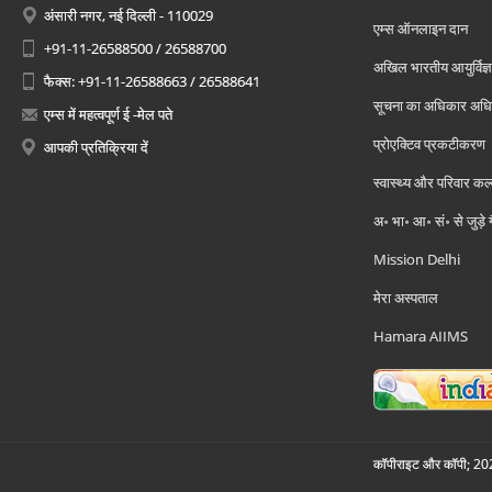
अंसारी नगर, नई दिल्ली - 110029
एम्स ऑनलाइन दान
+91-11-26588500 / 26588700
अखिल भारतीय आयुर्विज्ञ
फैक्स: +91-11-26588663 / 26588641
सूचना का अधिकार अध
एम्स में महत्वपूर्ण ई -मेल पते
प्रोएक्टिव प्रकटीकरण
आपकी प्रतिक्रिया दें
स्वास्थ्य और परिवार कल
अ॰ भा॰ आ॰ सं॰ से जुड़े
Mission Delhi
मेरा अस्पताल
Hamara AIIMS
कॉपीराइट और कॉपी; 2026