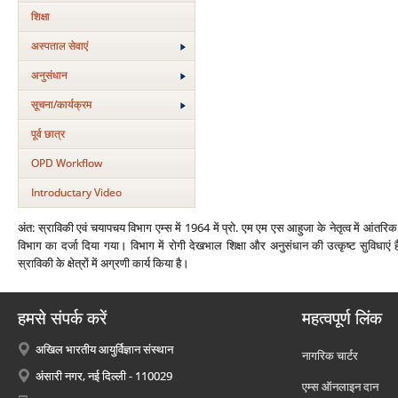
शिक्षा
अस्‍पताल सेवाएं
अनुसंधान
सूचना/कार्यक्रम
पूर्व छात्र
OPD Workflow
Introductary Video
अंत: स्राविकी एवं चयापचय विभाग एम्‍स में 1964 में प्रो. एम एम एस आहुजा के नेतृत्‍व में आंतर
विभाग का दर्जा दिया गया। विभाग में रोगी देखभाल शिक्षा और अनुसंधान की उत्‍कृष्‍ट सुविधा
स्राविकी के क्षेत्रों में अग्रणी कार्य किया है।
हमसे संपर्क करें
महत्वपूर्ण लिंक
अखिल भारतीय आयुर्विज्ञान संस्थान
नागरिक चार्टर
अंसारी नगर, नई दिल्ली - 110029
एम्स ऑनलाइन दान