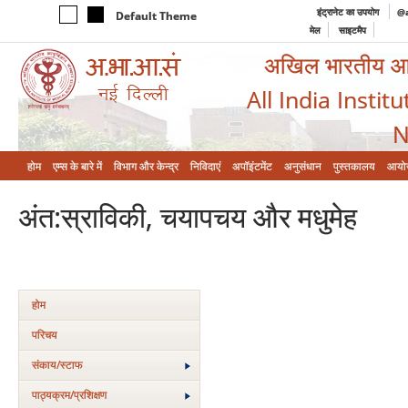
इंट्रानेट का उपयोग
@a
Default Theme
मेल
साइटमैप
अखिल भारतीय आयुर
All India Instit
N
होम
एम्‍स के बारे में
विभाग और केन्‍द्र
निविदाएं
अपॉइंटमेंट
अनुसंधान
पुस्तकालय
आयो
अंत:स्राविकी, चयापचय और मधुमेह
होम
परिचय
संकाय/स्‍टाफ
पाठ्यक्रम/प्रशिक्षण