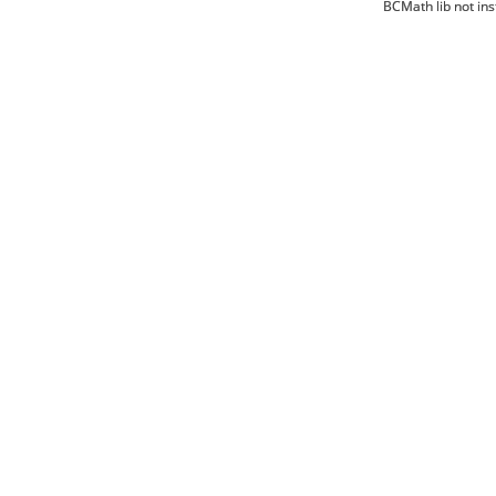
BCMath lib not ins