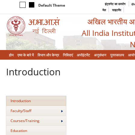
इंट्रानेट का उपयोग
@a
Default Theme
मेल
साइटमैप
अखिल भारतीय आयुर
All India Instit
N
होम
एम्‍स के बारे में
विभाग और केन्‍द्र
निविदाएं
अपॉइंटमेंट
अनुसंधान
पुस्तकालय
आयो
Introduction
Introduction
Faculty/Staff
Courses/Training
Education