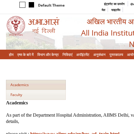
इंट्रानेट का उपयोग
@a
Default Theme
मेल
साइटमैप
अखिल भारतीय आयुर
All India Instit
N
होम
एम्‍स के बारे में
विभाग और केन्‍द्र
निविदाएं
अपॉइंटमेंट
अनुसंधान
पुस्तकालय
आयो
Academics
Faculty
Academics
As part of the Department Hospital Administration, AIIMS Delhi, var
details,
please visit :
https://www.aiims.edu/en/hos_ad_train.html