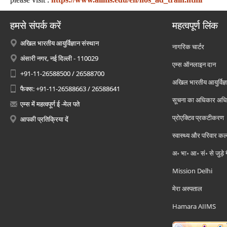
हमसे संपर्क करें
महत्वपूर्ण लिंक
अखिल भारतीय आयुर्विज्ञान संस्थान
नागरिक चार्टर
अंसारी नगर, नई दिल्ली - 110029
एम्स ऑनलाइन दान
+91-11-26588500 / 26588700
अखिल भारतीय आयुर्विज्ञ
फैक्स: +91-11-26588663 / 26588641
सूचना का अधिकार अध
एम्स में महत्वपूर्ण ई -मेल पते
प्रोएक्टिव प्रकटीकरण
आपकी प्रतिक्रिया दें
स्वास्थ्य और परिवार कल
अ॰ भा॰ आ॰ सं॰ से जुड़े
Mission Delhi
मेरा अस्पताल
Hamara AIIMS