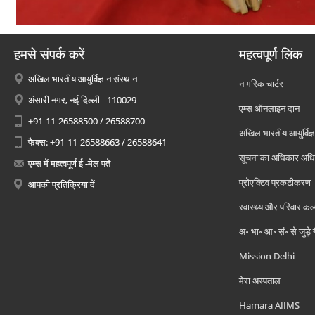
हमसे संपर्क करें
महत्वपूर्ण लिंक
अखिल भारतीय आयुर्विज्ञान संस्थान
नागरिक चार्टर
अंसारी नगर, नई दिल्ली - 110029
एम्स ऑनलाइन दान
+91-11-26588500 / 26588700
अखिल भारतीय आयुर्विज्ञ
फैक्स: +91-11-26588663 / 26588641
सूचना का अधिकार अध
एम्स में महत्वपूर्ण ई -मेल पते
प्रोएक्टिव प्रकटीकरण
आपकी प्रतिक्रिया दें
स्वास्थ्य और परिवार कल
अ॰ भा॰ आ॰ सं॰ से जुड़े
Mission Delhi
मेरा अस्पताल
Hamara AIIMS