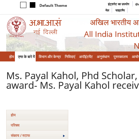
इंट्रानेट का उपयोग
@a
Default Theme
मेल
साइटमैप
अखिल भारतीय आयुर
All India Instit
N
होम
एम्‍स के बारे में
विभाग और केन्‍द्र
निविदाएं
अपॉइंटमेंट
अनुसंधान
पुस्तकालय
आयो
Ms. Payal Kahol, Phd Scholar
award- Ms. Payal Kahol recei
होम
परिचय
संकाय / स्टाफ