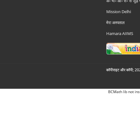
अ॰ भा॰ आ॰ सं॰ से जुड़े
Mission Delhi
मेरा अस्पताल
Hamara AIIMS
कॉपीराइट और कॉपी; 2026
BCMath lib not ins