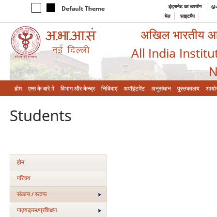
इंट्रानेट का उपयोग
@a
Default Theme
मेल
साइटमैप
अखिल भारतीय आयुर
All India Instit
N
होम
एम्‍स के बारे में
विभाग और केन्‍द्र
निविदाएं
अपॉइंटमेंट
अनुसंधान
पुस्तकालय
आयो
Students
होम
परिचय
संकाय / स्टाफ
पाठ्यक्रम/प्रशिक्षण