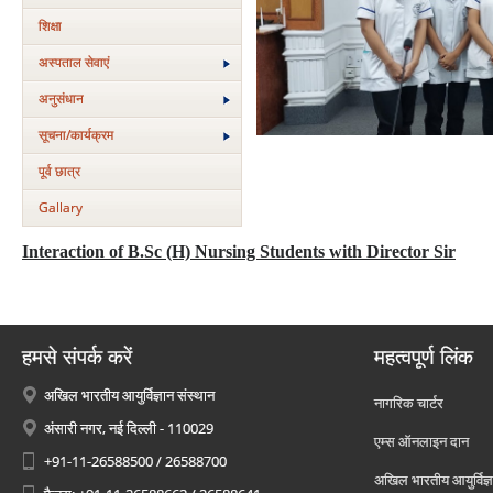
शिक्षा
अस्‍पताल सेवाएं
अनुसंधान
सूचना/कार्यक्रम
पूर्व छात्र
Gallary
Interaction of B.Sc (H) Nursing Students with Director Sir
हमसे संपर्क करें
महत्वपूर्ण लिंक
अखिल भारतीय आयुर्विज्ञान संस्थान
नागरिक चार्टर
अंसारी नगर, नई दिल्ली - 110029
एम्स ऑनलाइन दान
+91-11-26588500 / 26588700
अखिल भारतीय आयुर्विज्ञ