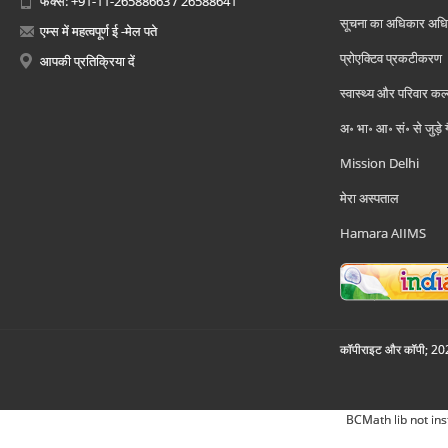
फैक्स: +91-11-26588663 / 26588641
सूचना का अधिकार अध
एम्स में महत्वपूर्ण ई -मेल पते
प्रोएक्टिव प्रकटीकरण
आपकी प्रतिक्रिया दें
स्वास्थ्य और परिवार कल
अ॰ भा॰ आ॰ सं॰ से जुड़े
Mission Delhi
मेरा अस्पताल
Hamara AIIMS
कॉपीराइट और कॉपी; 2026
BCMath lib not ins