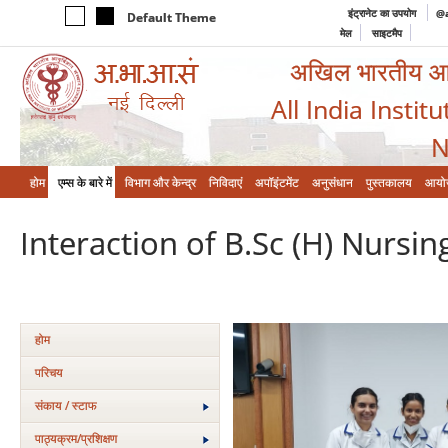
इंट्रानेट का उपयोग
@a
Default Theme
मेल
साइटमैप
अखिल भारतीय आयुर
All India Instit
N
होम
एम्‍स के बारे में
विभाग और केन्‍द्र
निविदाएं
अपॉइंटमेंट
अनुसंधान
पुस्तकालय
आयो
Interaction of B.Sc (H) Nursin
होम
परिचय
संकाय / स्टाफ
पाठ्यक्रम/प्रशिक्षण