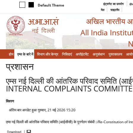
इंट्रानेट का उपयोग
@a
Default Theme
मेल
साइटमैप
अखिल भारतीय आयुर
All India Instit
N
होम
एम्‍स के बारे में
विभाग और केन्‍द्र
निविदाएं
अपॉइंटमेंट
अनुसंधान
पुस्तकालय
आयो
प्रशासन
एम्स नई दिल्ली की आंतरिक परिवाद समिति (
INTERNAL COMPLAINTS COMMITTEE 
विवरण
अंतिम बार अपडेट हुआ गुरुवार, 21 मई 2026 15:20
एम्स नई दिल्ली की आंतरिक परिवाद समिति (आईसीसी) के पुनर्गठन संबंधी।/Re-Constitution