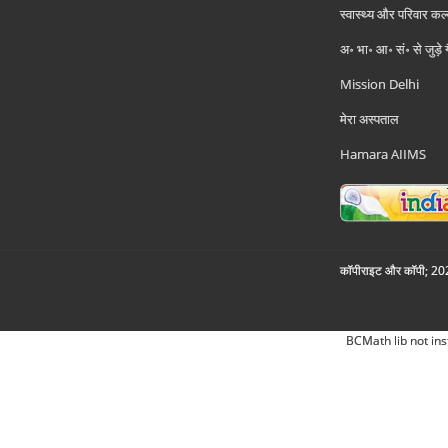
स्वास्थ्य और परिवार कल
अ॰ भा॰ आ॰ सं॰ से जुड़े
Mission Delhi
मेरा अस्पताल
Hamara AIIMS
कॉपीराइट और कॉपी; 2026
BCMath lib not ins