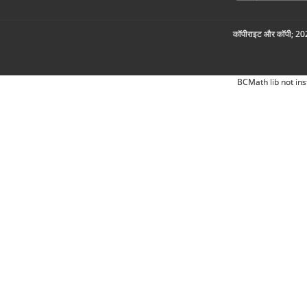
कॉपीराइट और कॉपी; 2026
BCMath lib not ins