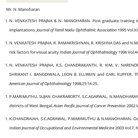
Mr. N. Manoharan
N. VENKATESH PRAJNA & N. MANOHARAN. Post graduate training in ex
implantations.
Journal of Tamil Nadu Ophthalmic Association
1995 Vol.XX
N. VENKATESH PRAJNA, R. RAMAKRISHNAN, R. KRISHNA DAS and N.MAN
risk factors for visual acuity
Indian Journal of Ophthalmology
1996 Vol.44
N. VENKATESH PRAJNA, K.S. CHANDRAKANTH, R. KIM, V. NAREND
SHRIKANT I. BANGDIWALA, LEON B. ELLWEIN and CARL KUPFER. The M
American Journal
of Ophthalmology
1998;25:14-25.
P.MARIMUTHU, SUJAN CHAKRABORTY, S.C.AGARWAL, N.MANOHARAN & 
districts of West Bengal.
Asian Pacific Journal of Cancer Prevention
2002 V
K.CHANDRAIAH, S.C.AGRAWAL, P.MARIMUTHU & N.MANOHARAN. Occupa
Indian Journal of Occupational and Environmental Medicine
2003 Vol.7, N