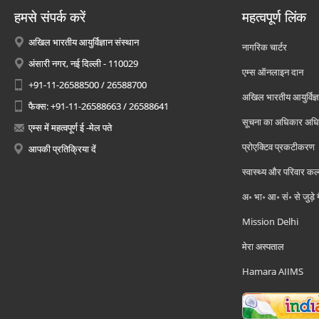
हमसे संपर्क करें
महत्वपूर्ण लिंक
अखिल भारतीय आयुर्विज्ञान संस्थान
नागरिक चार्टर
अंसारी नगर, नई दिल्ली - 110029
एम्स ऑनलाइन दान
+91-11-26588500 / 26588700
अखिल भारतीय आयुर्विज्ञ
फैक्स: +91-11-26588663 / 26588641
सूचना का अधिकार अध
एम्स में महत्वपूर्ण ई -मेल पते
प्रोएक्टिव प्रकटीकरण
आपकी प्रतिक्रिया दें
स्वास्थ्य और परिवार कल
अ॰ भा॰ आ॰ सं॰ से जुड़े
Mission Delhi
मेरा अस्पताल
Hamara AIIMS