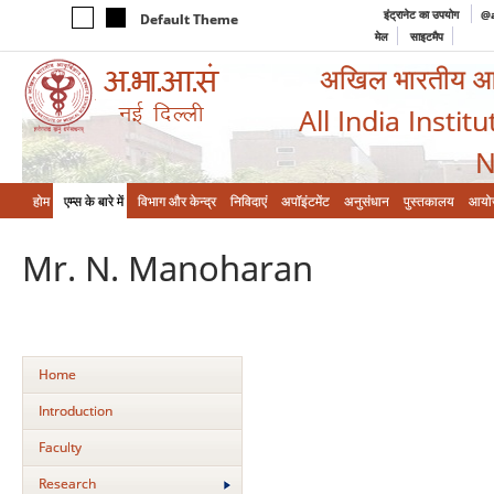
इंट्रानेट का उपयोग
@a
Default Theme
मेल
साइटमैप
अखिल भारतीय आयुर
All India Instit
N
होम
एम्‍स के बारे में
विभाग और केन्‍द्र
निविदाएं
अपॉइंटमेंट
अनुसंधान
पुस्तकालय
आयो
Mr. N. Manoharan
Home
Introduction
Faculty
Research