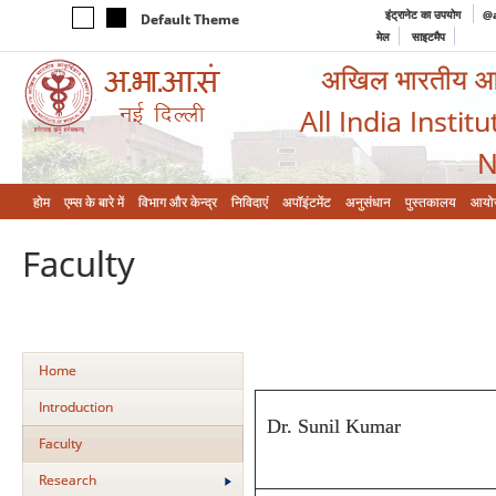
इंट्रानेट का उपयोग
@a
Default Theme
मेल
साइटमैप
अखिल भारतीय आयुर
All India Instit
N
होम
एम्‍स के बारे में
विभाग और केन्‍द्र
निविदाएं
अपॉइंटमेंट
अनुसंधान
पुस्तकालय
आयो
Faculty
Home
Introduction
Dr. Sunil Kumar
Faculty
Research