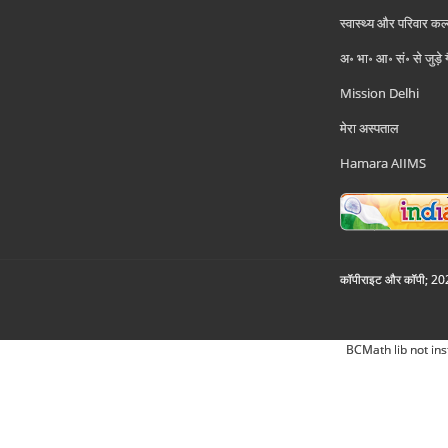
स्वास्थ्य और परिवार कल
अ॰ भा॰ आ॰ सं॰ से जुड़े
Mission Delhi
मेरा अस्पताल
Hamara AIIMS
कॉपीराइट और कॉपी; 2026
BCMath lib not ins