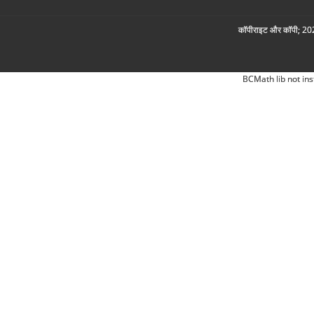
कॉपीराइट और कॉपी; 2026
BCMath lib not ins