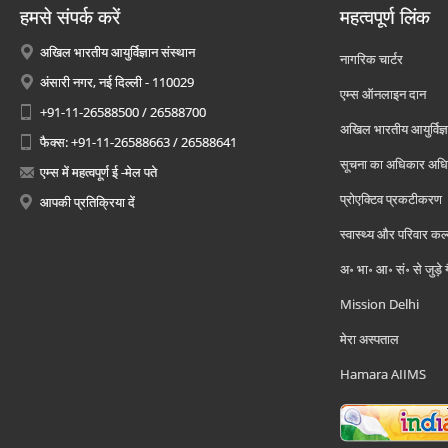
हमसे संपर्क करें
महत्वपूर्ण लिंक
अखिल भारतीय आयुर्विज्ञान संस्थान
नागरिक चार्टर
अंसारी नगर, नई दिल्ली - 110029
एम्स ऑनलाइन दान
+91-11-26588500 / 26588700
अखिल भारतीय आयुर्विज्ञ
फैक्स: +91-11-26588663 / 26588641
सूचना का अधिकार अध
एम्स में महत्वपूर्ण ई -मेल पते
प्रोएक्टिव प्रकटीकरण
आपकी प्रतिक्रिया दें
स्वास्थ्य और परिवार कल
अ॰ भा॰ आ॰ सं॰ से जुड़े
Mission Delhi
मेरा अस्पताल
Hamara AIIMS