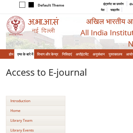
इंट्रानेट का उपयोग
@a
Default Theme
मेल
साइटमैप
अखिल भारतीय आयुर
All India Instit
N
होम
एम्‍स के बारे में
विभाग और केन्‍द्र
निविदाएं
अपॉइंटमेंट
अनुसंधान
पुस्तकालय
आयो
Access to E-journal
Introduction
Home
Library Team
Library Events