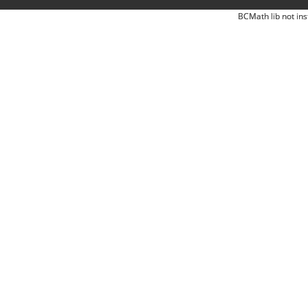
BCMath lib not ins