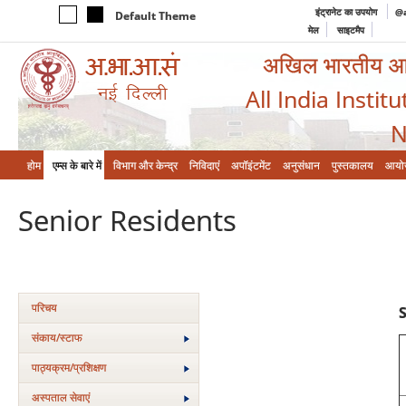
इंट्रानेट का उपयोग
@a
Default Theme
मेल
साइटमैप
अखिल भारतीय आयुर
All India Instit
N
होम
एम्‍स के बारे में
विभाग और केन्‍द्र
निविदाएं
अपॉइंटमेंट
अनुसंधान
पुस्तकालय
आयो
Senior Residents
परिचय
संकाय/स्‍टाफ
पाठ्यक्रम/प्रशिक्षण
अस्‍पताल सेवाएं