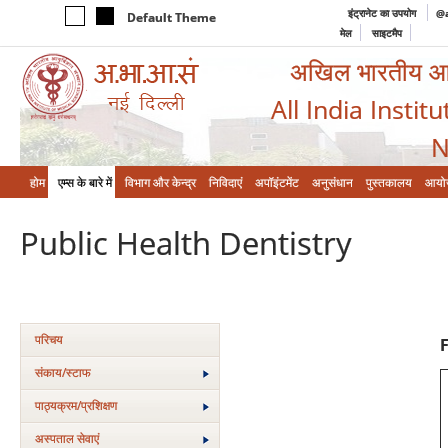
इंट्रानेट का उपयोग
@a
Default Theme
मेल
साइटमैप
अखिल भारतीय आयुर
All India Instit
N
होम
एम्‍स के बारे में
विभाग और केन्‍द्र
निविदाएं
अपॉइंटमेंट
अनुसंधान
पुस्तकालय
आयो
Public Health Dentistry
परिचय
संकाय/स्‍टाफ
पाठ्यक्रम/प्रशिक्षण
अस्‍पताल सेवाएं