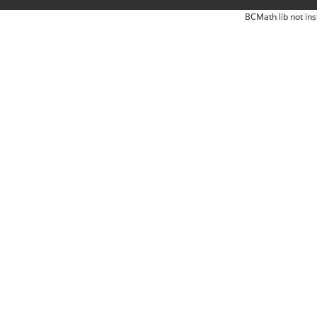
BCMath lib not ins