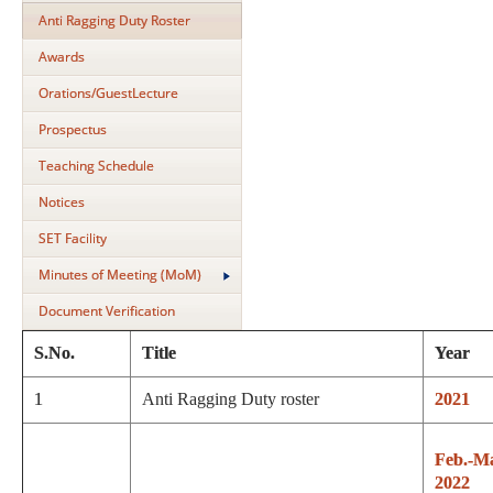
Anti Ragging Duty Roster
Awards
Orations/GuestLecture
Prospectus
Teaching Schedule
Notices
SET Facility
Minutes of Meeting (MoM)
Document Verification
S.No.
Title
Year
1
Anti Ragging Duty roster
2021
Feb.-M
2022