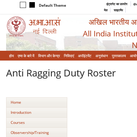
इंट्रानेट का उपयोग
@a
Default Theme
मेल
साइटमैप
अखिल भारतीय आयुर
All India Instit
N
होम
एम्‍स के बारे में
विभाग और केन्‍द्र
निविदाएं
अपॉइंटमेंट
अनुसंधान
पुस्तकालय
आयो
Anti Ragging Duty Roster
Home
Introduction
Courses
Observership/Training