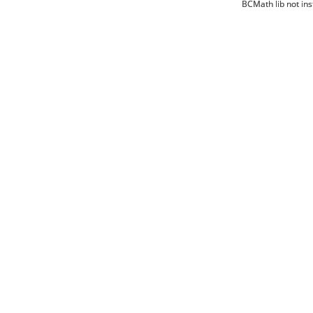
BCMath lib not ins