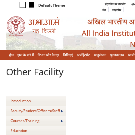
इंट्रानेट का उपयोग
@a
Default Theme
मेल
साइटमैप
अखिल भारतीय आयुर
All India Instit
N
होम
एम्‍स के बारे में
विभाग और केन्‍द्र
निविदाएं
अपॉइंटमेंट
अनुसंधान
पुस्तकालय
आयो
Other Facility
Introduction
Faculty/Student/Officers/Staff
Courses/Training
Education