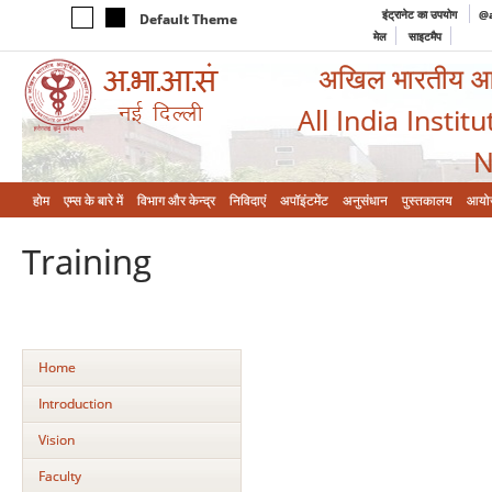
इंट्रानेट का उपयोग
@a
Default Theme
मेल
साइटमैप
अखिल भारतीय आयुर
All India Instit
N
होम
एम्‍स के बारे में
विभाग और केन्‍द्र
निविदाएं
अपॉइंटमेंट
अनुसंधान
पुस्तकालय
आयो
Training
Home
Introduction
Vision
Faculty