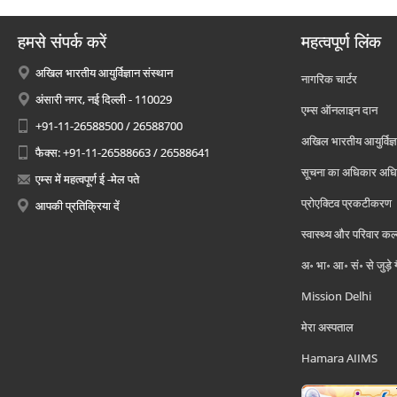
हमसे संपर्क करें
महत्वपूर्ण लिंक
अखिल भारतीय आयुर्विज्ञान संस्थान
नागरिक चार्टर
अंसारी नगर, नई दिल्ली - 110029
एम्स ऑनलाइन दान
+91-11-26588500 / 26588700
अखिल भारतीय आयुर्विज्ञ
फैक्स: +91-11-26588663 / 26588641
सूचना का अधिकार अध
एम्स में महत्वपूर्ण ई -मेल पते
प्रोएक्टिव प्रकटीकरण
आपकी प्रतिक्रिया दें
स्वास्थ्य और परिवार कल
अ॰ भा॰ आ॰ सं॰ से जुड़े
Mission Delhi
मेरा अस्पताल
Hamara AIIMS