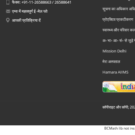
फैक्स: +91-11-26588663 / 26588641
सूचना का अधिकार अध
एम्स में महत्वपूर्ण ई -मेल पते
प्रोएक्टिव प्रकटीकरण
आपकी प्रतिक्रिया दें
स्वास्थ्य और परिवार कल
अ॰ भा॰ आ॰ सं॰ से जुड़े
Mission Delhi
मेरा अस्पताल
Hamara AIIMS
कॉपीराइट और कॉपी; 2026
BCMath lib not ins