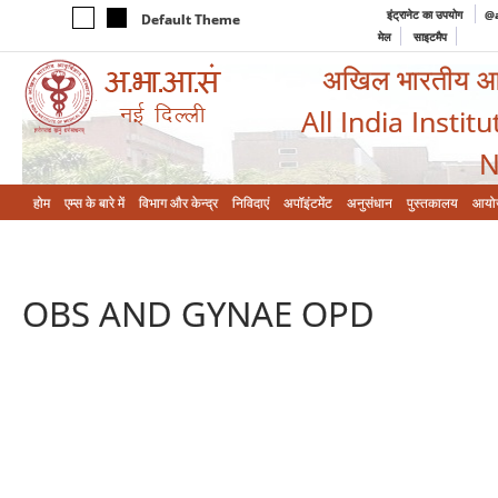
इंट्रानेट का उपयोग
@a
Default Theme
मेल
साइटमैप
अखिल भारतीय आयुर
All India Instit
N
होम
एम्‍स के बारे में
विभाग और केन्‍द्र
निविदाएं
अपॉइंटमेंट
अनुसंधान
पुस्तकालय
आयो
OBS AND GYNAE OPD