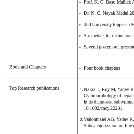
Prof. K. C. Basu Mallick A
Dr. N. C. Nayak Medal 20
2nd University topper in 
Six medals for distinctio
Several poster, oral presen
Book and Chapters
Four book chapters
Top Research publications
Nakra T, Roy M, Yadav R,
Cytomorphology of hepato
in its diagnosis, subtypin
10.1002/cncy.22231.
Vallonthaiel AG, Yadav R
Subcategorization on fine