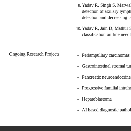
Yadav R, Singh S, Marwah
detection of axillary lymp
detection and decreasing l
Yadav R, Jain D, Mathur 
classification on fine need
Ongoing Research Projects
Periampullary carcinomas
Gastrointestinal stromal t
Pancreatic neuroendocrin
Progressive familial intrah
Hepatoblastoma
AI based diagnostic patho