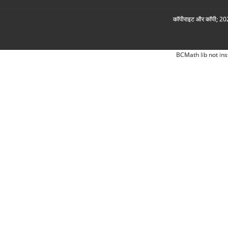
कॉपीराइट और कॉपी; 2026
BCMath lib not ins