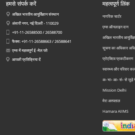
हमसे संपर्क करें
महत्वपूर्ण लिंक
अखिल भारतीय आयुर्विज्ञान संस्थान
नागरिक चार्टर
अंसारी नगर, नई दिल्ली - 110029
एम्स ऑनलाइन दान
+91-11-26588500 / 26588700
अखिल भारतीय आयुर्विज्ञ
फैक्स: +91-11-26588663 / 26588641
सूचना का अधिकार अध
एम्स में महत्वपूर्ण ई -मेल पते
प्रोएक्टिव प्रकटीकरण
आपकी प्रतिक्रिया दें
स्वास्थ्य और परिवार कल
अ॰ भा॰ आ॰ सं॰ से जुड़े
Mission Delhi
मेरा अस्पताल
Hamara AIIMS