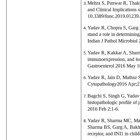
Mehra S, Panwar R, Thak
and Clinical Implications 
10.3389/fonc.2019.01239.
Yadav R, Chopra S, Garg A
stand a role in determinin
Indian J Pathol Microbiol
Yadav R, Kakkar A, Sharm
immunoexpression, and lo
Gastroenterol 2016 May 1
Yadav R, Jain D, Mathur S
Cytopathology2016 Apr;27
Bagchi S, Singh G, Yadav
histopathologic profile of 
2016 Feb 2:1-6.
Yadav R, Sharma MC, Malg
Sharma BS, Garg A, Bakhsh
receptor, and INI1 in ch