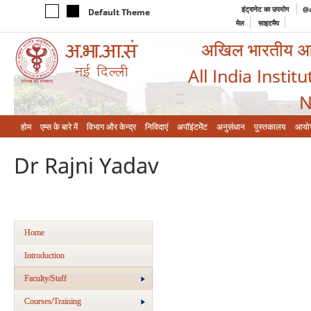
इंट्रानेट का उपयोग
@a
Default Theme
मेल
साइटमैप
अखिल भारतीय आयुर
All India Instit
N
होम
एम्‍स के बारे में
विभाग और केन्‍द्र
निविदाएं
अपॉइंटमेंट
अनुसंधान
पुस्तकालय
आयो
Dr Rajni Yadav
Home
Introduction
Faculty/Staff
Courses/Training