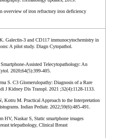
 overview of iron refractory iron deficiency
K. Galectin-3 and CD117 immunocytochemistry in
ions: A pilot study. Diagn Cytopathol.
 Smartphone-Assisted Telecytopathology: An
ytol. 2020;64(5):399-405.
rma S. C3 Glomerulopathy: Diagnosis of a Rare
udi J Kidney Dis Transpl. 2021 ;32(4):1128-1133.
, Kotru M. Practical Approach to the Interpretation
tograms. Indian Pediatr. 2022;59(6):485-491.
tum HV, Naskar S, Static smartphone images
east telepathology, Clinical Breast