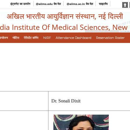
इंट्रानेट का उपयोग
@aiims.edu वेब मेल
@aiims.ac.in वेब मेल
साइटमैप
अखिल भारतीय आयुर्विज्ञान संस्थान, नई दिल्ली
ndia Institute Of Medical Sciences, New
आयोजन
नोटिस
रेसिडेंट कॉर्नर
NIRF
Attendance Dashboard
Reservation Roster
Dr. Sonali Dixit