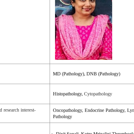
MD (Pathology), DNB (Pathology)
Histopathology,
Cytopathology
 research interest-
Oncopathology, Endocrine Pathology, Ly
Pathology
Dixit Sonali, Kotru Mrinalini.Thromboel