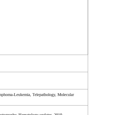
mphoma-Leukemia, Telepathology, Molecular
astography. Hematology updates, 2019.