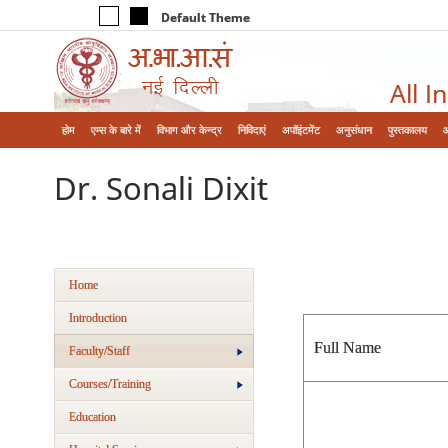
Default Theme
All I
होम
एम्‍स के बारे में
विभाग और केन्‍द्र
निविदाएं
अपॉइंटमेंट
अनुसंधान
पुस्तकालय
Dr. Sonali Dixit
Home
Introduction
Full Name
Faculty/Staff
Courses/Training
Education