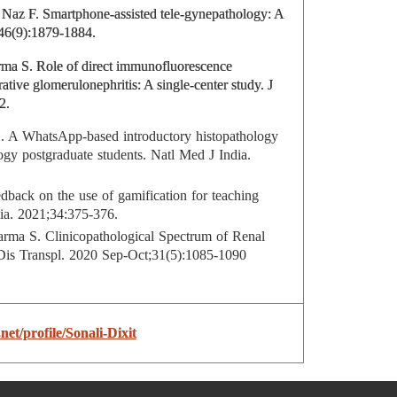
Naz F. Smartphone‐assisted tele‐gynepathology: A
;46(9):1879-1884.
rma S. Role of direct immunofluorescence
ative glomerulonephritis: A single-center study. J
2.
 A WhatsApp-based introductory histopathology
logy postgraduate students. Natl Med J India.
dback on the use of gamification for teaching
dia. 2021;34:375-376.
arma S. Clinicopathological Spectrum of Renal
Dis Transpl. 2020 Sep-Oct;31(5):1085-1090
et/profile/Sonali-Dixit