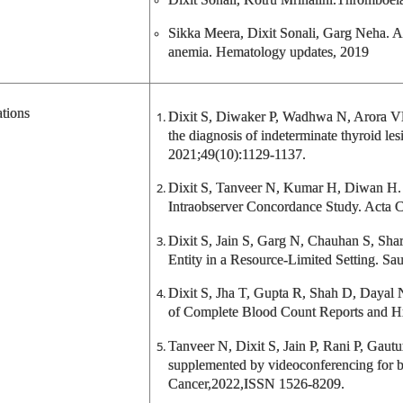
Sikka Meera, Dixit Sonali, Garg Neha. An
anemia. Hematology updates, 2019
tions
Dixit S, Diwaker P, Wadhwa N, Arora V
the diagnosis of indeterminate thyroid les
2021;49(10):1129-1137.
Dixit S, Tanveer N, Kumar H, Diwan H.
Intraobserver Concordance Study. Acta C
Dixit S, Jain S, Garg N, Chauhan S, Sha
Entity in a Resource-Limited Setting. Sa
Dixit S, Jha T, Gupta R, Shah D, Dayal N
of Complete Blood Count Reports and His
Tanveer N, Dixit S, Jain P, Rani P, Gau
supplemented by videoconferencing for br
Cancer,2022,ISSN 1526-8209.