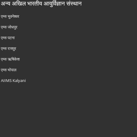
अन्य अखिल भारतीय आयुर्विज्ञान संस्थान
एम्‍स भुवनेश्वर
एम्‍स जोधपुर
एम्‍स पटना
एम्‍स रायपुर
एम्‍स ऋषिकेश
एम्‍स भोपाल
AIIMS Kalyani