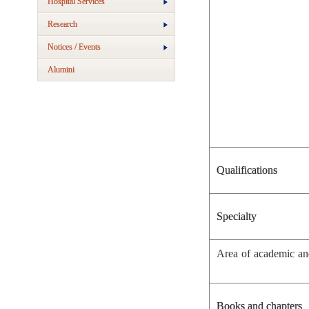
Hospital Services
Research
Notices / Events
Alumini
Qualifications
Specialty
Area of academic and
Books and chapters