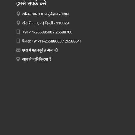
हमसे संपर्क करें
अखिल भारतीय आयुर्विज्ञान संस्थान
अंसारी नगर, नई दिल्ली - 110029
+91-11-26588500 / 26588700
फैक्स: +91-11-26588663 / 26588641
एम्स में महत्वपूर्ण ई -मेल पते
आपकी प्रतिक्रिया दें