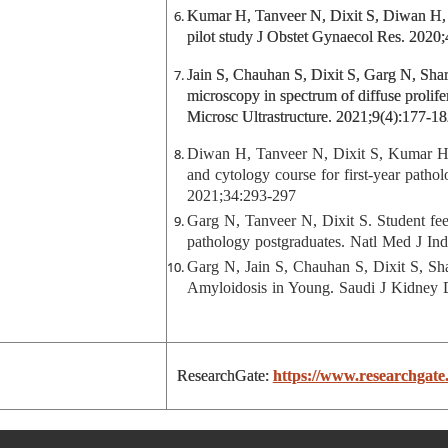
Kumar H, Tanveer N, Dixit S, Diwan H, 
pilot study J Obstet Gynaecol Res. 2020
Jain S, Chauhan S, Dixit S, Garg N, Sha
microscopy in spectrum of diffuse prolifer
Microsc Ultrastructure. 2021;9(4):177-18
Diwan H, Tanveer N, Dixit S, Kumar H.
and cytology course for first-year patho
2021;34:293-297
Garg N, Tanveer N, Dixit S. Student fee
pathology postgraduates. Natl Med J In
Garg N, Jain S, Chauhan S, Dixit S, Sh
Amyloidosis in Young. Saudi J Kidney 
ResearchGate:
https://www.researchgate.n