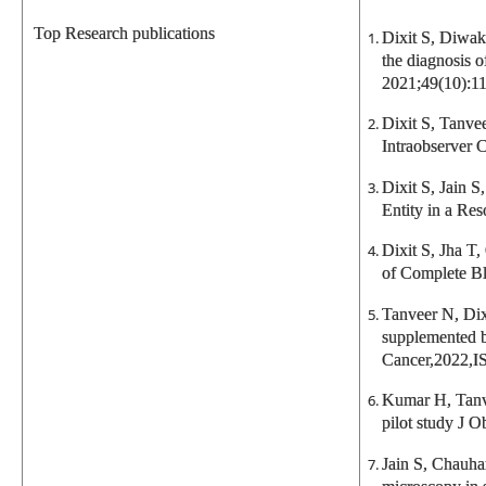
Top Research publications
Dixit S, Diwa
the diagnosis o
2021;49(10):1
Dixit S, Tanv
Intraobserver 
Dixit S, Jain 
Entity in a Re
Dixit S, Jha T
of Complete Bl
Tanveer N, Dix
supplemented by
Cancer,2022,I
Kumar H, Tanve
pilot study J 
Jain S, Chauha