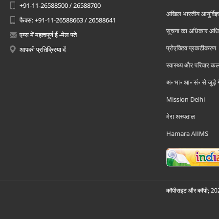
+91-11-26588500 / 26588700
अखिल भारतीय आयुर्विज्ञ
फैक्स: +91-11-26588663 / 26588641
सूचना का अधिकार अध
एम्स में महत्वपूर्ण ई -मेल पते
प्रोएक्टिव प्रकटीकरण
आपकी प्रतिक्रिया दें
स्वास्थ्य और परिवार कल
अ॰ भा॰ आ॰ सं॰ से जुड़े
Mission Delhi
मेरा अस्पताल
Hamara AIIMS
कॉपीराइट और कॉपी; 2026