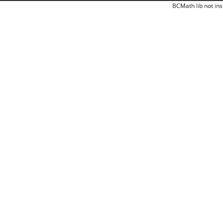
BCMath lib not ins