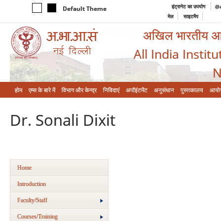
इंट्रानेट का उपयोग
@a
Default Theme
मेल
साइटमैप
अखिल भारतीय आयुर
All India Instit
N
होम
एम्‍स के बारे में
विभाग और केन्‍द्र
निविदाएं
अपॉइंटमेंट
अनुसंधान
पुस्तकालय
आयो
Dr. Sonali Dixit
Home
Introduction
Faculty/Staff
Courses/Training