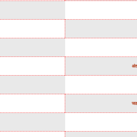
अंत
जठर