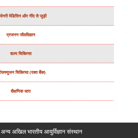
मोनरी मेडिसिन और नींद से जुड़ी
प्रजनन जीवविज्ञान
शल्‍य चिकित्‍सा
रांसफ्यूजन चिकित्‍सा (रक्‍त बैंक)
शैक्षणिक धारा
अन्य अखिल भारतीय आयुर्विज्ञान संस्थान