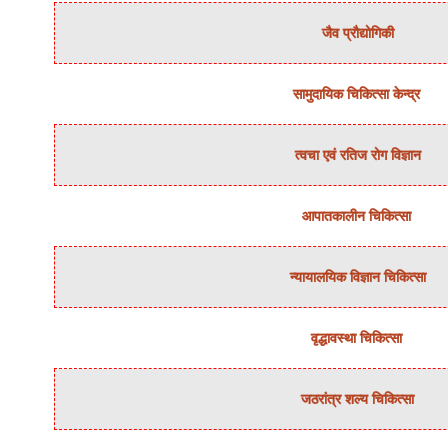
जैव प्रौद्योगिकी
सामुदायिक चिकित्‍सा केन्‍द्र
त्‍वचा एवं रतिज रोग विज्ञान
आपातकालीन चिकित्सा
न्‍यायालयिक विज्ञान चिकित्‍सा
वृद्धावस्था चिकित्सा
जठरांत्र शल्‍य चिकित्‍सा