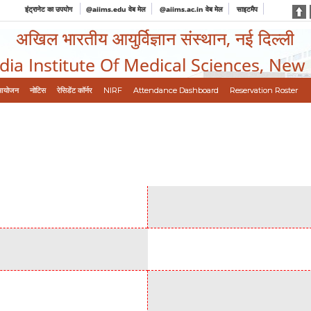
इंट्रानेट का उपयोग
@aiims.edu वेब मेल
@aiims.ac.in वेब मेल
साइटमैप
अखिल भारतीय आयुर्विज्ञान संस्थान, नई दिल्ली
ndia Institute Of Medical Sciences, New
आयोजन
नोटिस
रेसिडेंट कॉर्नर
NIRF
Attendance Dashboard
Reservation Roster