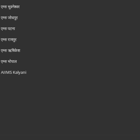
एम्‍स भुवनेश्वर
एम्‍स जोधपुर
एम्‍स पटना
एम्‍स रायपुर
एम्‍स ऋषिकेश
एम्‍स भोपाल
AIIMS Kalyani