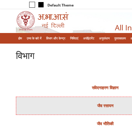
Default Theme
All I
होम
एम्‍स के बारे में
विभाग और केन्‍द्र
निविदाएं
अपॉइंटमेंट
अनुसंधान
पुस्तकालय
विभाग
संवेदनाहरण विज्ञान
जैव रसायन
जैव भौतिकी