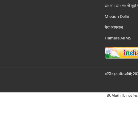
अ॰ भा॰ आ॰ सं॰ से जुड़े
Mission Delhi
मेरा अस्पताल
Hamara AIIMS
कॉपीराइट और कॉपी; 2026
BCMath lib not ins