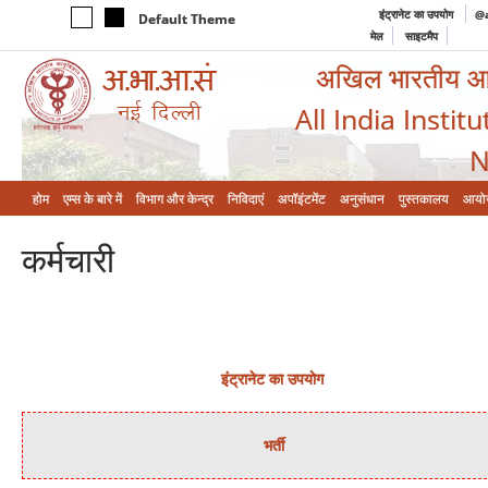
इंट्रानेट का उपयोग
@a
Default Theme
मेल
साइटमैप
अखिल भारतीय आयुर
All India Instit
N
होम
एम्‍स के बारे में
विभाग और केन्‍द्र
निविदाएं
अपॉइंटमेंट
अनुसंधान
पुस्तकालय
आयो
कर्मचारी
इंट्रानेट का उपयोग
भर्ती