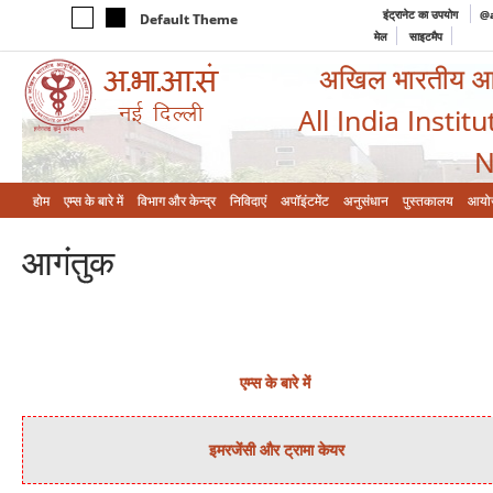
इंट्रानेट का उपयोग
@a
Default Theme
मेल
साइटमैप
अखिल भारतीय आयुर
All India Instit
N
होम
एम्‍स के बारे में
विभाग और केन्‍द्र
निविदाएं
अपॉइंटमेंट
अनुसंधान
पुस्तकालय
आयो
आगंतुक
एम्स के बारे में
इमरजेंसी और ट्रामा केयर