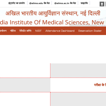
इंट्रानेट का उपयोग
@aiims.edu वेब मेल
@aiims.ac.in वेब मेल
साइटमैप
अखिल भारतीय आयुर्विज्ञान संस्थान, नई दिल्ली
ndia Institute Of Medical Sciences, New
आयोजन
नोटिस
रेसिडेंट कॉर्नर
NIRF
Attendance Dashboard
Reservation Roster
परीक्षा क