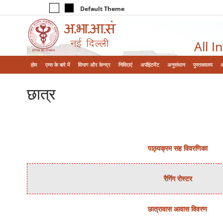
Default Theme
All I
होम
एम्‍स के बारे में
विभाग और केन्‍द्र
निविदाएं
अपॉइंटमेंट
अनुसंधान
पुस्तकालय
छात्र
पाठ्यक्रम सह विवरणिका
रैगिंग रोस्टर
छात्रावास आवास विवरण