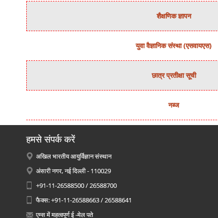
शैक्षणिक ज्ञापन
युवा वैज्ञानिक संस्‍था (एसवायएस)
छात्र प्रतीक्षा सूची
नब्‍ज
हमसे संपर्क करें
अखिल भारतीय आयुर्विज्ञान संस्थान
अंसारी नगर, नई दिल्ली - 110029
+91-11-26588500 / 26588700
फैक्स: +91-11-26588663 / 26588641
एम्स में महत्वपूर्ण ई -मेल पते