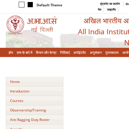
इंट्रानेट का उपयोग
@a
Default Theme
मेल
साइटमैप
अखिल भारतीय आयुर
All India Instit
N
होम
एम्‍स के बारे में
विभाग और केन्‍द्र
निविदाएं
अपॉइंटमेंट
अनुसंधान
पुस्तकालय
आयो
Home
Introduction
Courses
Observership/Training
Anti Ragging Duty Roster