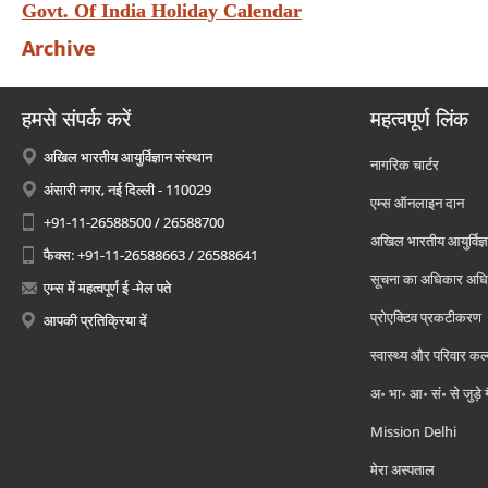
Govt. Of India Holiday Calendar
Archive
हमसे संपर्क करें
महत्वपूर्ण लिंक
अखिल भारतीय आयुर्विज्ञान संस्थान
नागरिक चार्टर
अंसारी नगर, नई दिल्ली - 110029
एम्स ऑनलाइन दान
+91-11-26588500 / 26588700
अखिल भारतीय आयुर्विज्ञ
फैक्स: +91-11-26588663 / 26588641
सूचना का अधिकार अध
एम्स में महत्वपूर्ण ई -मेल पते
प्रोएक्टिव प्रकटीकरण
आपकी प्रतिक्रिया दें
स्वास्थ्य और परिवार कल
अ॰ भा॰ आ॰ सं॰ से जुड़े
Mission Delhi
मेरा अस्पताल