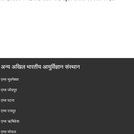
अन्य अखिल भारतीय आयुर्विज्ञान संस्थान
एम्‍स भुवनेश्वर
एम्‍स जोधपुर
एम्‍स पटना
एम्‍स रायपुर
एम्‍स ऋषिकेश
एम्‍स भोपाल