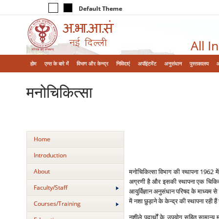
Default Theme
All I
होम
एम्‍स के बारे में
विभाग और केन्‍द्र
निविदाएं
अपॉइंटमेंट
अनुसंधान
पुस्तकालय
मनोचिकित्‍सा
Home
Introduction
About
मनोचिकित्‍सा विभाग की स्‍थापना 1962 में
अग्रणी है और इसकी स्‍थापना एक चिकित्‍सा
Faculty/Staff
आयुर्विज्ञान अनुसंधान परिषद के माध्‍यम स
में नशा छुड़ाने के केन्‍द्र की स्‍थापना रही 
Courses/Training
नशीले पदार्थों के उपयोग सहित सामान्‍य 