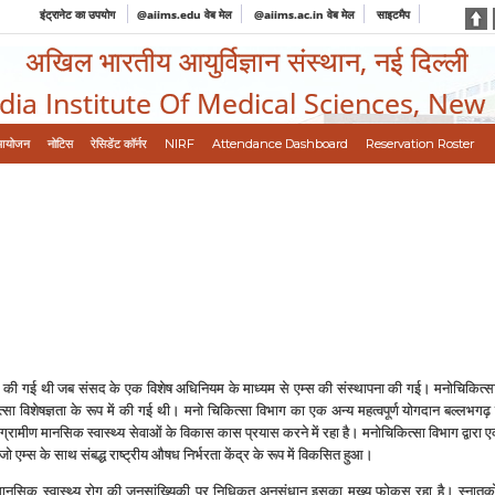
इंट्रानेट का उपयोग
@aiims.edu वेब मेल
@aiims.ac.in वेब मेल
साइटमैप
अखिल भारतीय आयुर्विज्ञान संस्थान, नई दिल्ली
ndia Institute Of Medical Sciences, New
आयोजन
नोटिस
रेसिडेंट कॉर्नर
NIRF
Attendance Dashboard
Reservation Roster
 की गई थी जब संसद के एक विशेष अधिनियम के माध्‍यम से एम्‍स की संस्‍थापना की गई। मनोचिकित्‍सा विभाग
 विशेषज्ञता के रूप में की गई थी। मनो चिकित्‍सा विभाग का एक अन्‍य महत्‍वपूर्ण योगदान बल्‍लभगढ़ सम
े ग्रामीण मानसिक स्‍वास्‍थ्‍य सेवाओं के विकास कास प्रयास करने में रहा है। मनोचिकित्‍सा विभाग द्वारा
हैं जो एम्‍स के सा‍थ संबद्ध राष्‍ट्रीय औषध निर्भरता केंद्र के रूप में विकसित हुआ।
मानसिक स्‍वास्‍थ्‍य रोग की जनसांख्यिकी पर निधिकृत अनुसंधान इसका मुख्‍य फोकस रहा है। स्‍नातको