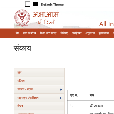
Default Theme
All I
होम
एम्‍स के बारे में
विभाग और केन्‍द्र
निविदाएं
अपॉइंटमेंट
अनुसंधान
पुस्तकालय
संकाय
होम
परिचय
संकाय / स्टाफ
क्र. सं.
नाम
पाठ्यक्रम/प्रशिक्षण
1.
डॉ. एम वत्‍सा
शिक्षा