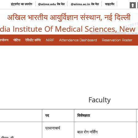
इंट्रानेट का उपयोग
@aiims.edu वेब मेल
@aiims.ac.in वेब मेल
साइटमैप
अखिल भारतीय आयुर्विज्ञान संस्थान, नई दिल्ली
ndia Institute Of Medical Sciences, New
आयोजन
नोटिस
रेसिडेंट कॉर्नर
NIRF
Attendance Dashboard
Reservation Roster
Faculty
पद
विशेषज्ञता
प्रधानाचार्य
बाल रोग नर्सिंग