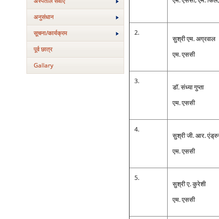
एम. एससी, एम. फिल,
अस्‍पताल सेवाएं
अनुसंधान
2.
सूचना/कार्यक्रम
सुश्री एम. अग्रवाल
पूर्व छात्र
एम. एससी
Gallary
3.
डॉ. संध्‍या गुप्‍ता
एम. एससी
4.
सुश्री जी. आर. एंड्रु
एम. एससी
5.
सुश्री ए. कुरेशी
एम. एससी