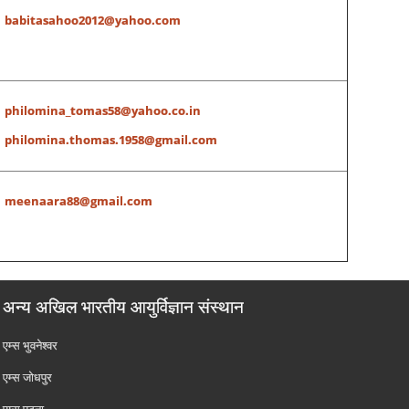
babitasahoo2012@yahoo.com
philomina_tomas58@yahoo.co.in
philomina.thomas.1958@gmail.com
meenaara88@gmail.com
अन्य अखिल भारतीय आयुर्विज्ञान संस्थान
एम्‍स भुवनेश्वर
एम्‍स जोधपुर