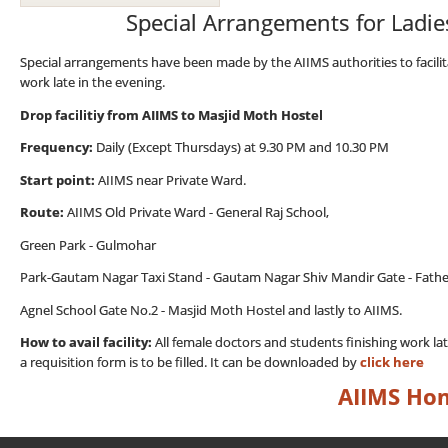
Special Arrangements for Ladi
Special arrangements have been made by the AIIMS authorities to facilit
work late in the evening.
Drop facilitiy from AIIMS to Masjid Moth Hostel
Frequency:
Daily (Except Thursdays) at 9.30 PM and 10.30 PM
Start point:
AIIMS near Private Ward.
Route:
AIIMS Old Private Ward - General Raj School,
Green Park - Gulmohar
Park-Gautam Nagar Taxi Stand - Gautam Nagar Shiv Mandir Gate - Fathe
Agnel School Gate No.2 - Masjid Moth Hostel and lastly to AIIMS.
How to avail facility:
All female doctors and students finishing work la
a requisition form is to be filled. It can be downloaded by
click here
AIIMS Ho