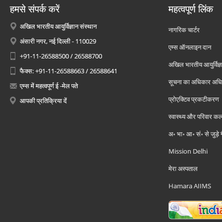
हमसे संपर्क करें
महत्वपूर्ण लिंक
अखिल भारतीय आयुर्विज्ञान संस्थान
नागरिक चार्टर
अंसारी नगर, नई दिल्ली - 110029
एम्स ऑनलाइन दान
+91-11-26588500 / 26588700
अखिल भारतीय आयुर्विज्ञ
फैक्स: +91-11-26588663 / 26588641
सूचना का अधिकार अध
एम्स में महत्वपूर्ण ई -मेल पते
प्रोएक्टिव प्रकटीकरण
आपकी प्रतिक्रिया दें
स्वास्थ्य और परिवार कल
अ॰ भा॰ आ॰ सं॰ से जुड़े
Mission Delhi
मेरा अस्पताल
Hamara AIIMS