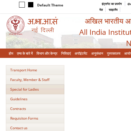
इंट्रानेट का उपयोग
@a
Default Theme
मेल
साइटमैप
अखिल भारतीय आयुर
All India Instit
N
होम
एम्‍स के बारे में
विभाग और केन्‍द्र
निविदाएं
अपॉइंटमेंट
अनुसंधान
पुस्तकालय
आयो
Transport Home
Faculty, Member & Staff
Special for Ladies
Guidelines
Contracts
Requisiton Forms
Contact us