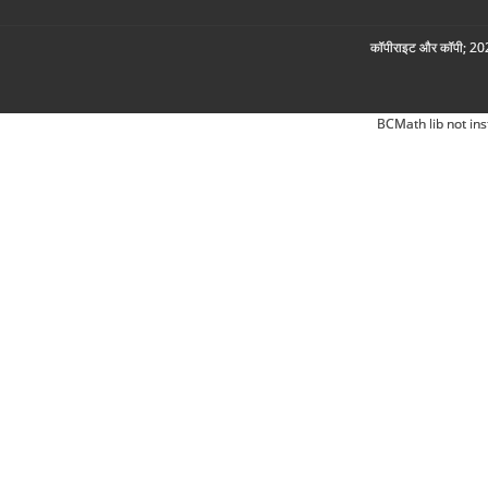
कॉपीराइट और कॉपी; 2026
BCMath lib not ins