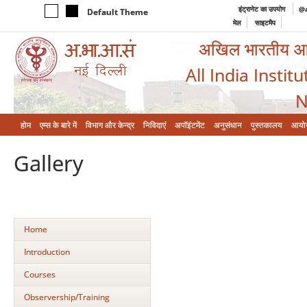
इंट्रानेट का उपयोग
@a
Default Theme
मेल
साइटमैप
अखिल भारतीय आयुर
All India Instit
N
होम
एम्‍स के बारे में
विभाग और केन्‍द्र
निविदाएं
अपॉइंटमेंट
अनुसंधान
पुस्तकालय
आयो
Gallery
Home
Introduction
Courses
Observership/Training