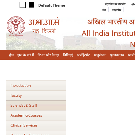
इंट्रानेट का उपयोग
@a
Default Theme
मेल
साइटमैप
अखिल भारतीय आयुर
All India Instit
N
होम
एम्‍स के बारे में
विभाग और केन्‍द्र
निविदाएं
अपॉइंटमेंट
अनुसंधान
पुस्तकालय
आयो
Introduction
faculty
Scientist & Staff
Academic/Courses
Clinical Services