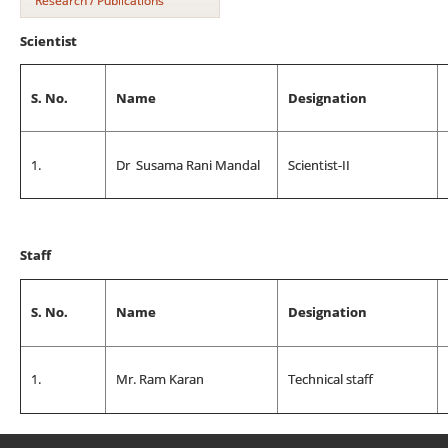
Research / Publications
Scientist
S. No.
Name
Designation
1.
Dr Susama Rani Mandal
Scientist-II
Staff
S. No.
Name
Designation
1.
Mr. Ram Karan
Technical staff