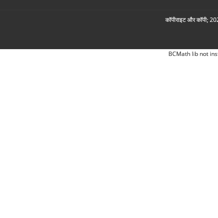
कॉपीराइट और कॉपी; 2026
BCMath lib not ins