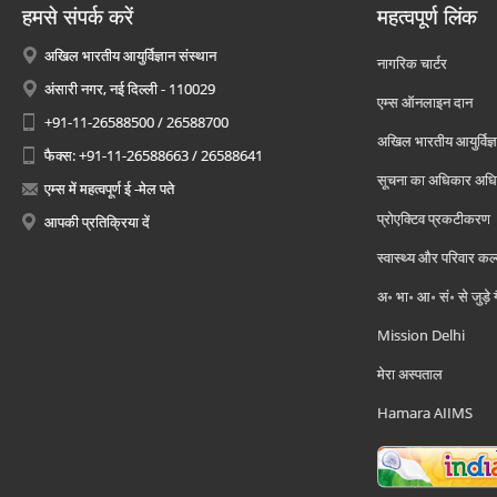
हमसे संपर्क करें
महत्वपूर्ण लिंक
अखिल भारतीय आयुर्विज्ञान संस्थान
नागरिक चार्टर
अंसारी नगर, नई दिल्ली - 110029
एम्स ऑनलाइन दान
+91-11-26588500 / 26588700
अखिल भारतीय आयुर्विज्ञ
फैक्स: +91-11-26588663 / 26588641
सूचना का अधिकार अध
एम्स में महत्वपूर्ण ई -मेल पते
प्रोएक्टिव प्रकटीकरण
आपकी प्रतिक्रिया दें
स्वास्थ्य और परिवार कल
अ॰ भा॰ आ॰ सं॰ से जुड़े
Mission Delhi
मेरा अस्पताल
Hamara AIIMS