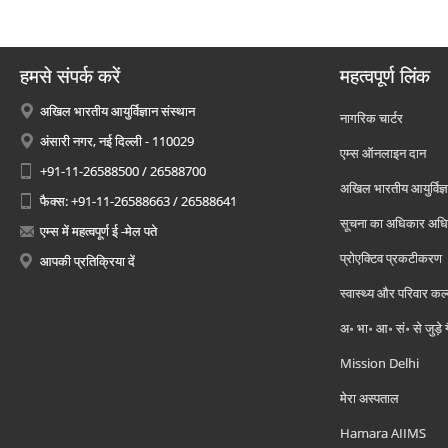
हमसे संपर्क करें
महत्वपूर्ण लिंक
अखिल भारतीय आयुर्विज्ञान संस्थान
नागरिक चार्टर
अंसारी नगर, नई दिल्ली - 110029
एम्स ऑनलाइन दान
+91-11-26588500 / 26588700
अखिल भारतीय आयुर्विज्ञ
फैक्स: +91-11-26588663 / 26588641
सूचना का अधिकार अध
एम्स में महत्वपूर्ण ई -मेल पते
प्रोएक्टिव प्रकटीकरण
आपकी प्रतिक्रिया दें
स्वास्थ्य और परिवार कल
अ॰ भा॰ आ॰ सं॰ से जुड़े
Mission Delhi
मेरा अस्पताल
Hamara AIIMS