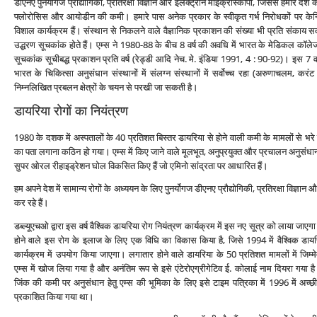
डीएनए पुनर्योगज प्रौद्योगिकी, प्रतिरक्षा विज्ञान और इलेक्‍ट्रॉन माइक्रोस्‍कोपी, जिससे हमारे देश क
फ्लोरोसिस और आयोडीन की कमी। हमारे पास अनेक प्रकार के स्‍वीकृत गर्भ निरोधकों पर केन्द्रित
विशाल कार्यक्रम हैं। संस्‍थान से निकलने वाले वैज्ञानिक प्रकाशन की संख्‍या भी प्रति संकाय सद
उद्धरण सूचकांक होते हैं। एम्‍स ने 1980-88 के बीच 8 वर्ष की अवधि में भारत के मेडिकल कॉ
सूचकांक सूचीबद्ध प्रकाशन प्रति वर्ष (रेड्डी आदि नेच. मे. इंडिया 1991, 4 : 90-92)। इस 7 वर
भारत के चिकित्‍सा अनुसंधान संस्‍थानों में संलग्‍न संस्‍थानों में सर्वोच्‍च रहा (अरुणाचलम,
निम्‍नलिखित प्रबलन क्षेत्रों के चयन से परखी जा सकती है।
डायरिया रोगों का नियंत्रण
1980 के दशक में अस्‍पतालों के 40 प्रतिशत बिस्‍तर डायरिया से होने वाली कमी के मामलों से भरे हो
का पता लगाना कठिन हो गया। एम्‍स में किए जाने वाले मूलभूत, अनुप्रयुक्‍त और प्रचालन अनुसंधान न
सुपर ओरल रीहाइड्रेशन घोल विकसित किए हैं जो एमिनो सांद्रता पर आधारित हैं।
हम अपने देश में सामान्‍य रोगों के अध्‍ययन के लिए पुनर्योगज डीएनए प्रौद्योगिकी, प्रतिरक्षा विज्
कर रहे हैं।
डब्‍ल्‍यूएचओ द्वारा इस वर्ष वैश्विक डायरिया रोग नियंत्रण कार्यक्रम में इस नए सूत्र को लाया जाएगा
होने वाले इस रोग के इलाज के लिए एक विधि का विकास किया है, जिसे 1994 में वैश्विक डायर
कार्यक्रम में उपयोग किया जाएगा। लगातार होने वाले डायरिया के 50 प्रतिशत मामलों में जिम्‍मेद
एम्‍स में खोज लिया गया है और अनंतिम रूप से इसे एंटेरोएग्रीगेटिव ई. कोलाई नाम दियरा गया है
जिंक की कमी पर अनुसंधान हेतु एम्‍स की भूमिका के लिए इसे टाइम पत्रिका में 1996 में अच्‍
प्रकाशित किया गया था।