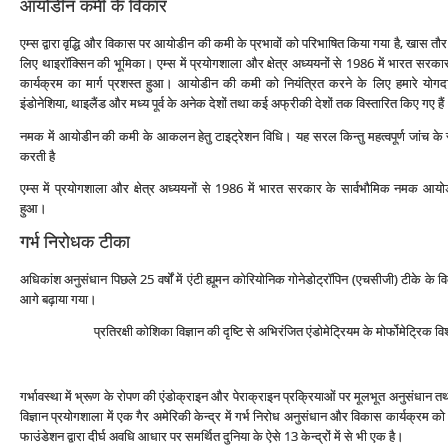
आयोडीन कमी के विकार
एम्‍स द्वारा वृद्धि और विकास पर आयोडीन की कमी के प्रभावों को परिभाषित किया गया है, खास तौर 
लिए थाइरॉक्सिन की भूमिका। एम्‍स में प्रयोगशाला और क्षेत्र अध्‍ययनों से 1986 में भारत 
कार्यक्रम का मार्ग प्रशस्‍त हुआ। आयोडीन की कमी को नियंत्रित करने के लिए हमारे योगदा
इंडोनेशिया, थाइलैंड और मध्‍य पूर्व के अनेक देशों तथा कई अफ्रीकी देशों तक विस्‍तारित किए गए हैं
नमक में आयोडीन की कमी के आकलन हेतु टाइट्रेशन विधि। यह सरल किन्‍तु महत्‍वपूर्ण जांच क
करती है
एम्‍स में प्रयोगशाला और क्षेत्र अध्‍ययनों से 1986 में भारत सरकार के सार्वभौमिक नमक आयोड
हुआ।
गर्भ निरोधक टीका
अधिकांश अनुसंधान पिछले 25 वर्षों में एंटी ह्यूमन कोरियोनिक गोनेडोट्रॉपिन (एचसीजी) टीके के
आगे बढ़ाया गया।
प्रतिरक्षी कोशिका विज्ञान की दृष्टि से अभिरंजित एंडोमेट्रियम के मोर्फोमेट्रिक विश
गर्भावस्‍था में भ्रूण के रोपण की एंडोक्राइन और पेराक्राइन प्रक्रियाओं पर मूलभूत अनुसंधान तथा प
विज्ञान प्रयोगशाला में एक गैर अमेरिकी केन्‍द्र में गर्भ निरोध अनुसंधान और विकास कार्यक्रम को
फाउंडेशन द्वारा दीर्घ अवधि आधार पर समर्थित दुनिया के ऐसे 13 केन्‍द्रों में से भी एक है।