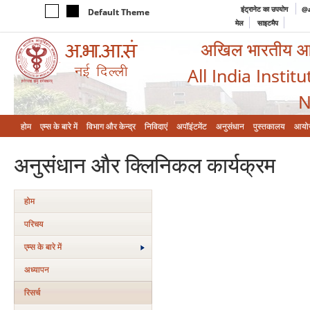
इंट्रानेट का उपयोग
@a
Default Theme
मेल
साइटमैप
अखिल भारतीय आयुर
All India Instit
N
होम
एम्‍स के बारे में
विभाग और केन्‍द्र
निविदाएं
अपॉइंटमेंट
अनुसंधान
पुस्तकालय
आयो
अनुसंधान और क्लिनिकल कार्यक्रम
होम
परिचय
एम्‍स के बारे में
अध्यापन
रिसर्च