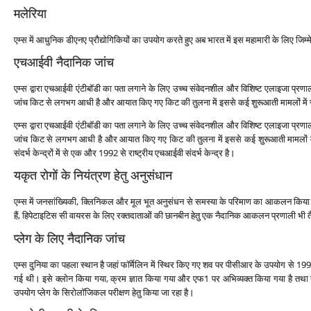
मलेरिया
एम्‍स में आधुनिक डीएनए प्रौद्योगिकियों का उपयोग करते हुए अब भारत में इस महामारी के लिए जिम्‍
एचआईवी नैदानिक जांच
एम्‍स द्वारा एचआईवी एंटीबॉडी का पता लगाने के लिए उच्‍च संवेदनशील और विशिष्‍ट एलाइजा प्
जांच किट से लगभग आधी है और आयात किए गए किट की तुलना में इससे कई शुरूआती मामलों में
एम्‍स द्वारा एचआईवी एंटीबॉडी का पता लगाने के लिए उच्‍च संवेदनशील और विशिष्‍ट एलाइजा प्
जांच किट से लगभग आधी है और आयात किए गए किट की तुलना में इससे कई शुरूआती मामलों मे
संदर्भ केन्‍द्रों में से एक और 1992 से राष्‍ट्रीय एचआईवी संदर्भ केन्‍द्र है।
यकृत रोगों के नियंत्रण हेतु अनुसंधान
एम्‍स में जनसांख्यिकी, क्लिनिकल और मूल भूत अनुसंधन से समस्‍या के परिमाण का आकलन किया गय
हैं, हिपेटाइटिस सी वायरस के लिए रक्‍तदाताओं की छानबीन हेतु एक नैदानिक आकलन प्रणाली भी त
प्‍लेग के लिए नैदानिक जांच
एम्‍स दुनिया का पहला स्‍थान है जहां फॉर्मेलिन में स्थिर किए गए शव पर पीसीआर के उपयोग से 199
गई थी। इसे क्‍लोन किया गया, क्रम ज्ञात किया गया और एफ1 पर अभिव्‍यक्‍त किया गया है तथा यर
उपयोग प्‍लेग के सिरोलॉजिकल परीक्षण हेतु किया जा रहा है।