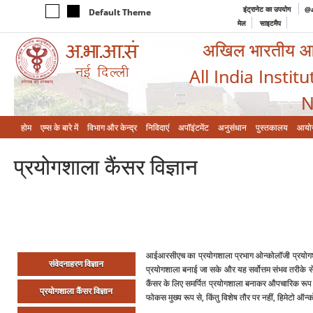
इंट्रानेट का उपयोग
@a
Default Theme
मेल
साइटमैप
अखिल भारतीय आयुर
All India Instit
N
होम
एम्‍स के बारे में
विभाग और केन्‍द्र
निविदाएं
अपॉइंटमेंट
अनुसंधान
पुस्तकालय
आयो
प्रयोगशाला कैंसर विज्ञान
आईआरसीएच का प्रयोगशाला प्रभाग ओन्‍कोलॉजी प्रयोगश
संवेदनाहरण विज्ञान
प्रयोगशाला बनाई जा सके और यह सर्वोत्तम संभव तरीके 
कैंसर के लिए समर्पित प्रयोगशाला बनाकर औपचारिक रूप
प्रयोगशाला कैंसर विज्ञान
फोकस मुख्‍य रूप से, किंतु विशेष तौर पर नहीं, हिमेटो ऑन्