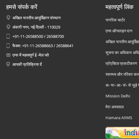
हमसे संपर्क करें
महत्वपूर्ण लिंक
अखिल भारतीय आयुर्विज्ञान संस्थान
नागरिक चार्टर
अंसारी नगर, नई दिल्ली - 110029
एम्स ऑनलाइन दान
+91-11-26588500 / 26588700
अखिल भारतीय आयुर्विज्ञ
फैक्स: +91-11-26588663 / 26588641
सूचना का अधिकार अध
एम्स में महत्वपूर्ण ई -मेल पते
प्रोएक्टिव प्रकटीकरण
आपकी प्रतिक्रिया दें
स्वास्थ्य और परिवार कल
अ॰ भा॰ आ॰ सं॰ से जुड़े
Mission Delhi
मेरा अस्पताल
Hamara AIIMS