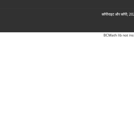
कॉपीराइट और कॉपी; 2026
BCMath lib not ins