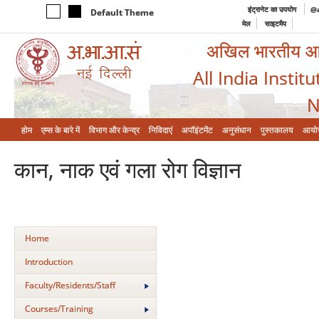
इंट्रानेट का उपयोग
@a
Default Theme
मेल
साइटमैप
अखिल भारतीय आयुर
All India Instit
N
होम
एम्‍स के बारे में
विभाग और केन्‍द्र
निविदाएं
अपॉइंटमेंट
अनुसंधान
पुस्तकालय
आयो
कान, नाक एवं गला रोग विज्ञान
Home
Introduction
Faculty/Residents/Staff
Courses/Training