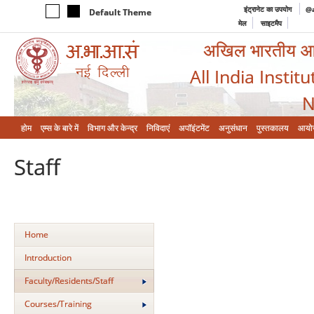
इंट्रानेट का उपयोग
@a
Default Theme
मेल
साइटमैप
अखिल भारतीय आयुर
All India Instit
N
होम
एम्‍स के बारे में
विभाग और केन्‍द्र
निविदाएं
अपॉइंटमेंट
अनुसंधान
पुस्तकालय
आयो
Staff
Home
Introduction
Faculty/Residents/Staff
Courses/Training