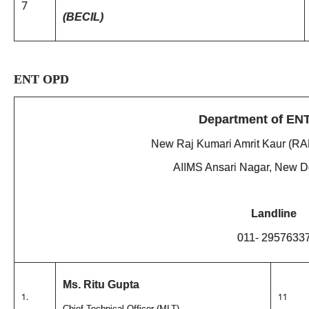
7
(BECIL)
ENT OPD
Department of EN
New Raj Kumari Amrit Kaur (RA
AIIMS Ansari Nagar, New D
Landline
011- 2957633
Ms. Ritu Gupta
1.
11
Chief Technical Officer (MLT)