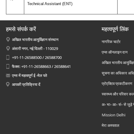
Technical Assistant (ENT)
हमसे संपर्क करें
महत्वपूर्ण लिंक
अखिल भारतीय आयुर्विज्ञान संस्थान
नागरिक चार्टर
अंसारी नगर, नई दिल्ली - 110029
एम्स ऑनलाइन दान
+91-11-26588500 / 26588700
अखिल भारतीय आयुर्विज्ञ
फैक्स: +91-11-26588663 / 26588641
सूचना का अधिकार अध
एम्स में महत्वपूर्ण ई -मेल पते
प्रोएक्टिव प्रकटीकरण
आपकी प्रतिक्रिया दें
स्वास्थ्य और परिवार कल
अ॰ भा॰ आ॰ सं॰ से जुड़े
Mission Delhi
मेरा अस्पताल